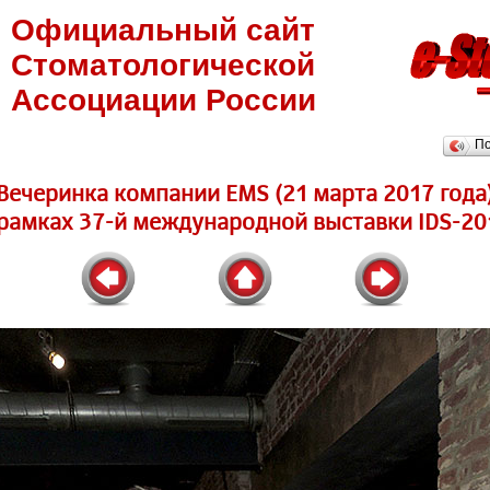
Официальный сайт
Стоматологической
Ассоциации России
П
Вечеринка компании EMS (21 марта 2017 года
 рамках 37-й международной выставки IDS-20