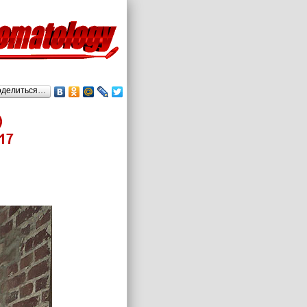
оделиться…
)
17