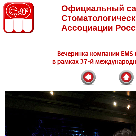
Официальный са
Стоматологическ
Ассоциации Росс
Вечеринка компании EMS (
в рамках 37-й международн