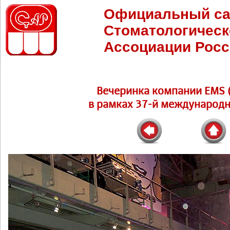
Официальный са
Стоматологическ
Ассоциации Росс
Вечеринка компании EMS (
в рамках 37-й международн