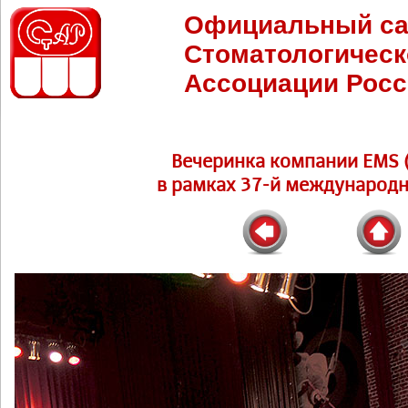
Официальный са
Стоматологическ
Ассоциации Росс
Вечеринка компании EMS (
в рамках 37-й международн