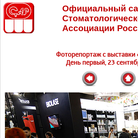
Официальный са
Стоматологическ
Ассоциации Росс
Фоторепортаж c выставки 
День первый, 23 сентябр