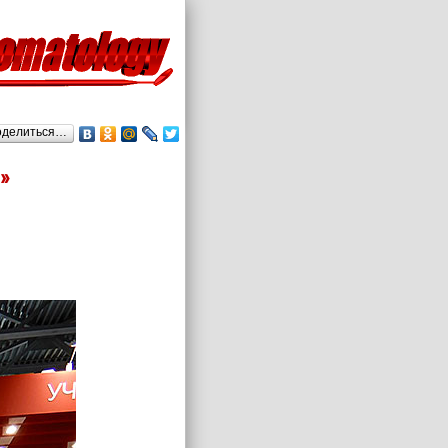
оделиться…
»