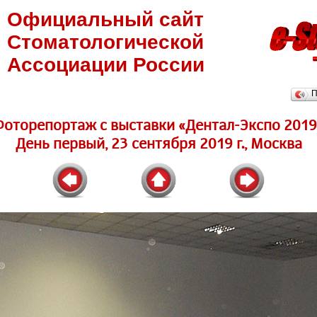
Официальный сайт
Стоматологической
Ассоциации России
П
Фоторепортаж c выставки «Дентал-Экспо 2019
День первый, 23 сентября 2019 г., Москва