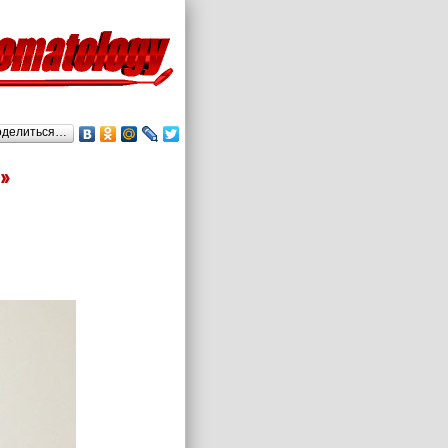
оделиться…
»