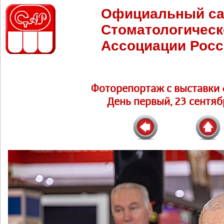
Официальный са
Стоматологическ
Ассоциации Росс
Фоторепортаж c выставки 
День первый, 23 сентябр