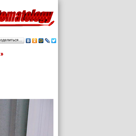
оделиться…
»