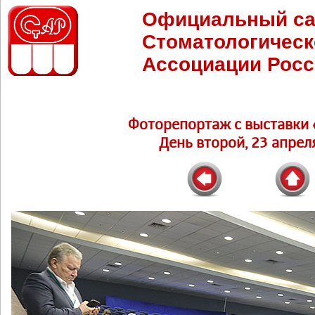
Официальный са
Стоматологическ
Ассоциации Росс
Фоторепортаж c выставки 
День второй, 23 апреля