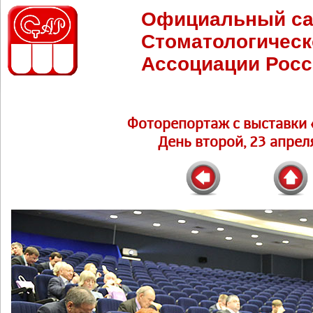
Официальный са
Стоматологическ
Ассоциации Росс
Фоторепортаж c выставки 
День второй, 23 апреля