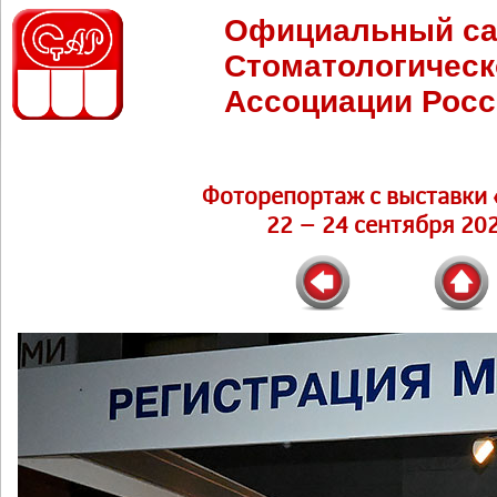
Официальный са
Стоматологическ
Ассоциации Росс
Фоторепортаж c выставки 
22 – 24 сентября 202