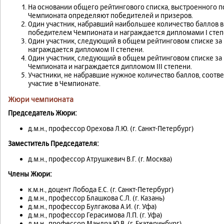
На основании общего рейтингового списка, выстроенного п
Чемпионата определяют победителей и призеров.
Один участник, набравший наибольшее количество баллов 
победителем Чемпионата и награждается дипломами I степ
Один участник, следующий в общем рейтинговом списке за
награждается дипломом II степени.
Один участник, следующий в общем рейтинговом списке за 
Чемпионата и награждается дипломом III степени.
Участники, не набравшие нужное количество баллов, соот
участие в Чемпионате.
Жюри чемпионата
Председатель Жюри:
д.м.н., профессор Орехова Л.Ю. (г. Санкт-Петербург)
Заместитель Председателя:
д.м.н., профессор Атрушкевич В.Г. (г. Москва)
Члены Жюри:
к.м.н., доцент Лобода Е.С. (г. Санкт-Петербург)
д.м.н., профессор Блашкова С.Л. (г. Казань)
д.м.н., профессор Булгакова А.И. (г. Уфа)
д.м.н., профессор Герасимова Л.П. (г. Уфа)
д.м.н., профессор Мандра Ю.В. (г. Екатеринбург)