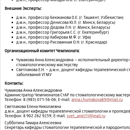
Внешние Эксперты:
д.м.н., профессор Бекжанова О.Е. (г. Ташкент, Узбекистан)
д.м.н., профессор Денисова Ю.Л. (г. Минск, Беларусь)
д.м.н., профессор Дедова Л.Н. (г. Минск, Беларусь)
д.м.н., профессор Григорьев С.С. (г. Екатеринбург)
д.м.н., профессор Кабирова М.Ф. (г. Уфа)
д.м.н., профессор Рисованная О.Н. (г. Краснодар)
Организационный комитет Чемпионата
:
Чумакова Анна Александровна – исполнительный директор 
стоматологическому мастерству
Светлакова Е.Н. – д.м.н., доцент кафедры терапевтической
заболеваний УГМУ
Контакты:
Чумакова Анна Александровна
Администратор Чемпионатов СтАР по стоматологическому мастер
Телефон: 8 (985) 071-56-06; E-mail:
anna.chumakova89@mail.ru
Светлакова Елена Николаевна
д.м.н., доцент кафедры терапевтической стоматологии и пропед
Телефон: 8 902 262 9259; E-mail:
svet_anel11@mail.ru
Субботина Тамара Алексеевна
Секретарь кафедры стоматологии терапевтической и пародонтолог