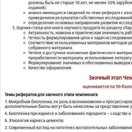
должны быть не старше 10 лет, не менее 30% зарубе
изданий);
анализ имеющихся сведений по теме реферата с изл
приведением результатов собственных исследований
определение основных направления развития исслед
Оценка статьи или иного научного продукта по разделу «Па
Актуальность, новизна и практическая значимость ра
Четкость формулирования цели и задач исследования
Соответствие использованных материалов методов це
собранного материала.
Четкое и доступное изложение фактического материал
проработанности материала, использование литерат
Формулирование значимых и обоснованных выводов с
Качество оформления
Заочный этап Че
оценивается по 50-бал
Темы рефератов для заочного этапа чемпионата
1. Микробная биопленка, ее роль в возникновении и прогрессир
дополнительные баллы могут быть начислены за представление ук
А. Биопленка при кариесе и заболеваниях пародонта – сходство 
Б. Этиология кариеса цемента)
2. Современный взгляд на патогенез воспалительных заболеваний