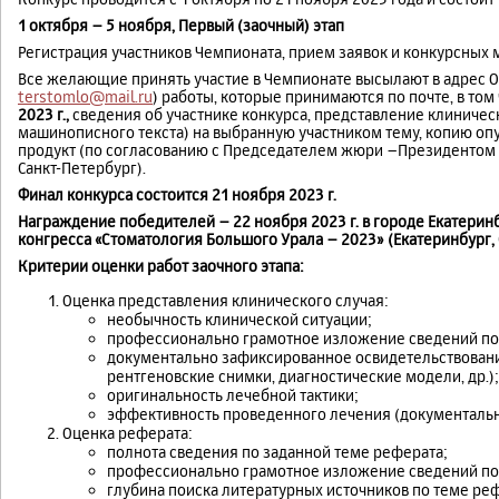
1 октября – 5 ноября, Первый (заочный) этап
Регистрация участников Чемпионата, прием заявок и конкурсных 
Все желающие принять участие в Чемпионате высылают в адрес О
terstomlo@mail.ru
) работы, которые принимаются по почте, в то
2023 г.,
сведения об участнике конкурса, представление клиничес
машинописного текста) на выбранную участником тему, копию оп
продукт (по согласованию с Председателем жюри –Президентом
Санкт-Петербург).
Финал конкурса состоится 21 ноября 2023 г.
Награждение победителей – 22 ноября 2023 г. в городе Екатери
конгресса «Стоматология Большого Урала – 2023» (Екатеринбург,
Критерии оценки работ заочного этапа:
Оценка представления клинического случая:
необычность клинической ситуации;
профессионально грамотное изложение сведений по 
документально зафиксированное освидетельствование
рентгеновские снимки, диагностические модели, др.);
оригинальность лечебной тактики;
эффективность проведенного лечения (документаль
Оценка реферата:
полнота сведения по заданной теме реферата;
профессионально грамотное изложение сведений по
глубина поиска литературных источников по теме ре