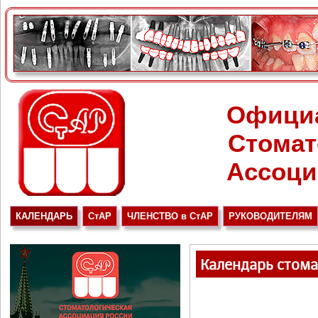
Офици
Стомат
Ассоци
КАЛЕНДАРЬ
СтАР
ЧЛЕНСТВО в СтАР
РУКОВОДИТЕЛЯМ
Календарь стом