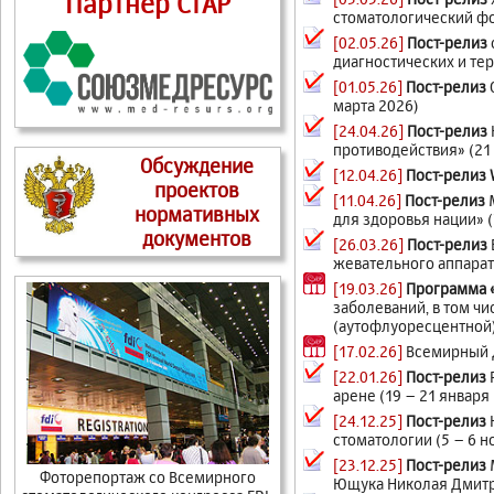
Партнер СтАР
стоматологический фор
[02.05.26]
Пост-релиз
диагностических и тер
[01.05.26]
Пост-релиз
марта 2026)
[24.04.26]
Пост-релиз
противодействия» (21
Обсуждение
[12.04.26]
Пост-релиз
проектов
[11.04.26]
Пост-релиз
М
нормативных
для здоровья нации» (
документов
[26.03.26]
Пост-релиз
жевательного аппарата
[19.03.26]
Программа 
заболеваний, в том ч
(аутофлуоресцентной
[17.02.26]
Всемирный Д
[22.01.26]
Пост-релиз
арене (19 – 21 января
[24.12.25]
Пост-релиз
стоматологии (5 – 6 н
[23.12.25]
Пост-релиз
Фоторепортаж cо Всемирного
Ющука Николая Дмитри