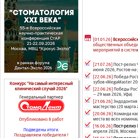
[01.01.26]
Всероссийск
общественных объедин
мероприятий в систе
[21.07.26]
Пост-релиз 
июня 2026, Ростов-на
[22.06.26]
Победа Рос
зубов «MegaMaster 202
Конкурс "На самый интересный
клинический случай 2026"
[22.06.26]
Победы Рос
– 29 мая 2026, Уфа)
Генеральный партнер
[21.06.26]
Эндодонтия
мастерство (20 марта 
[20.06.26]
Команда ка
места во всех номина
Опубликовано 8 работ
[16.06.26]
Пост-релиз
Подведены итоги.
апреля 2026, Москва)
Поздравляем победителя !