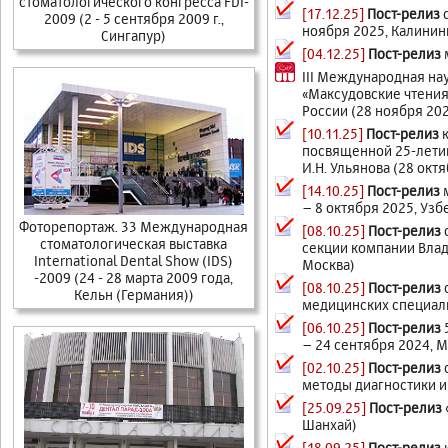
стоматологического конгресса FDI-
[17.12.25]
Пост-релиз
с
2009 (2 - 5 сентября 2009 г.,
ноября 2025, Калинин
Сингапур)
[04.12.25]
Пост-релиз
III Международная на
«Максудовские чтения
России (28 ноября 202
[10.11.25]
Пост-релиз
к
посвященной 25-летию
И.Н. Ульянова (28 окт
[14.10.25]
Пост-релиз
м
– 8 октября 2025, Узб
Фоторепортаж. 33 Международная
[08.10.25]
Пост-релиз
стоматологическая выставка
секции компании Влад
International Dental Show (IDS)
Москва)
-2009 (24 - 28 марта 2009 года,
[08.10.25]
Пост-релиз
Кельн (Германия))
медицинских специаль
[06.10.25]
Пост-релиз
– 24 сентября 2024, М
[02.10.25]
Пост-релиз
методы диагностики и
[25.09.25]
Пост-релиз
Шанхай)
[18.09.25]
Пост-релиз