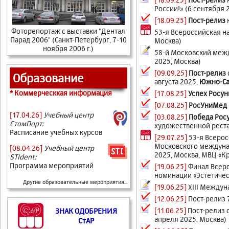
России!» (6 сентября 
[18.09.25]
Пост-релиз
к
Фоторепортаж с выставки "Дентал
53-я Всероссийская н
Парад 2006" (Санкт-Петербург, 7-10
Москва)
ноября 2006 г.)
58-й Московский меж
2025, Москва)
[09.09.25]
Пост-релиз
Образование
августа 2025,
Южно-Са
* Коммерческкая информация
[17.08.25]
Успех Росу
[07.08.25]
РосУниМед 
[17.04.26]
Учебный центр
[03.08.25]
Победа Рос
СтомПорт:
художественной реста
Расписание учебных курсов
[29.07.25]
53-я Всеро
Московского междунар
[08.04.26]
Учебный центр
2025, Москва, МВЦ «Кр
STIdent:
Программа мероприятий
[19.06.25]
Финал Всеро
номинации «Эстетичес
Другие образовательные мероприятия...
[19.06.25]
XIII Междун
[12.06.25]
Пост-релиз 
[11.06.25]
Пост-релиз 
ЗНАК ОДОБРЕНИЯ
апреля 2025, Москва)
СтАР