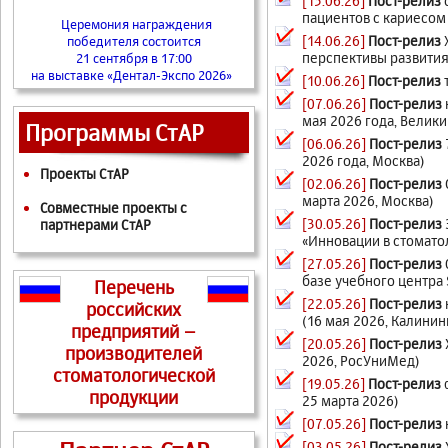
[15.06.26]
Пост-релиз
пациентов с кариесом
Церемония награждения
[14.06.26]
Пост-релиз
победителя состоится
перспективы развития
21 сентября в 17:00
на выставке «Дентал-Экспо 2026»
[10.06.26]
Пост-релиз
[07.06.26]
Пост-релиз
мая 2026 года, Велик
Программы СтАР
[06.06.26]
Пост-релиз
2026 года, Москва)
Проекты СтАР
[02.06.26]
Пост-релиз
марта 2026, Москва)
Совместные проекты с
[30.05.26]
Пост-релиз
партнерами СтАР
«Инновации в стоматол
[27.05.26]
Пост-релиз
базе учебного центра S
Перечень
[22.05.26]
Пост-релиз
российских
(16 мая 2026, Калинин
предприятий –
[20.05.26]
Пост-релиз
производителей
2026, РосУниМед)
стоматологической
[19.05.26]
Пост-релиз
продукции
25 марта 2026)
[07.05.26]
Пост-релиз
[03.05.26]
Пост-релиз