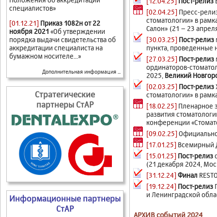
[12.04.25]
Пост-релиз
специалистов»
[02.04.25]
Пресс-рели
стоматологии» в рамк
[01.12.21]
Приказ 1082н от 22
Салон» (21 – 23 апрел
ноября 2021
«Об утверждении
[30.03.25]
Пост-релиз
порядка выдачи свидетельства об
пункта, проведенные 
аккредитации специалиста на
бумажном носителе...»
[27.03.25]
Пост-релиз
ординаторов-стоматол
Дополнительная информация ...
2025,
Великий Новгор
[02.03.25]
Пост-релиз
Стратегические
стоматологии» в рамк
партнеры СтАР
[18.02.25]
Пленарное 
развития стоматологи
конференции «Стомато
[09.02.25]
Официальное
[17.01.25]
Всемирный Д
[15.01.25]
Пост-релиз
с
(21 декабря 2024, Мос
[31.12.24]
Финал
RESTO
[19.12.24]
Пост-релиз
П
и Ленинградской облас
Информационные партнеры
СтАР
АРХИВ событий 2024