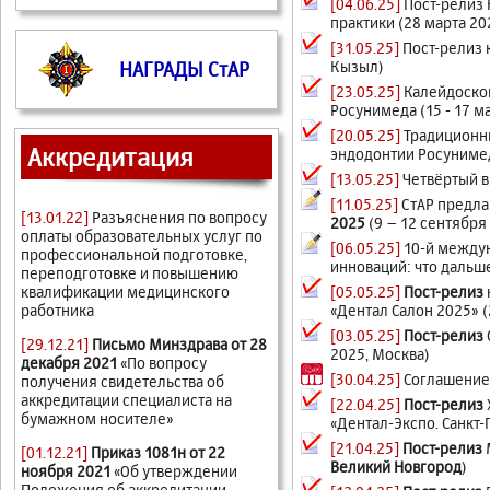
[04.06.25]
Пост-релиз
практики (28 марта 20
[31.05.25]
Пост-релиз 
Кызыл)
НАГРАДЫ СтАР
[23.05.25]
Калейдоскоп
Росунимеда (15 - 17 м
[20.05.25]
Традиционн
Аккредитация
эндодонтии Росунимед
[13.05.25]
Четвёртый в
[11.05.25]
СтАР предла
[13.01.22]
Разъяснения по вопросу
2025
(9 – 12 сентября
оплаты образовательных услуг по
[06.05.25]
10-й междун
профессиональной подготовке,
инноваций: что дальше
переподготовке и повышению
[05.05.25]
Пост-релиз
квалификации медицинского
«Дентал Салон 2025» (
работника
[03.05.25]
Пост-релиз
[29.12.21]
Письмо Минздрава от 28
2025, Москва)
декабря 2021
«По вопросу
[30.04.25]
Соглашение
получения свидетельства об
аккредитации специалиста на
[22.04.25]
Пост-релиз
бумажном носителе»
«Дентал-Экспо. Санкт-
[21.04.25]
Пост-релиз
[01.12.21]
Приказ 1081н от 22
Великий Новгород
)
ноября 2021
«Об утверждении
Положения об аккредитации