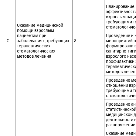
Планирование,
эффективности
взрослым паци
требующими т
Оказание медицинской
стоматологиче
помощи взрослым
пациентам при
Проведение и 
C
заболеваниях, требующих
8
мероприятий п
терапевтических
формированию 
стоматологических
санитарно-гиг
методов лечения
взрослого нас
профилактики 
терапевтическ
методов лечен
Проведение ме
отношении взр
требующими т
стоматологиче
Проведение ан
статистическо
медицинской д
деятельности 
распоряжении 
Оказание меди