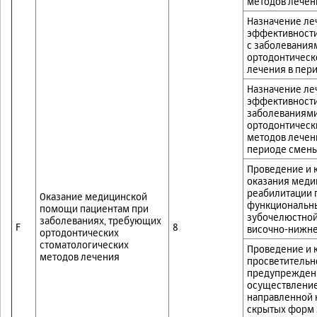
методов лечен
Назначение ле
эффективности
с заболевания
ортодонтическ
лечения в пер
Назначение ле
эффективности
заболеваниям
ортодонтическ
методов лечени
периоде смены
Проведение и 
оказания меди
реабилитации 
Оказание медицинской
функциональн
помощи пациентам при
зубочелюстной
заболеваниях, требующих
F
8
височно-нижне
ортодонтических
стоматологических
Проведение и 
методов лечения
просветительн
предупреждени
осуществление
направленной 
скрытых форм 