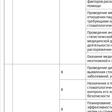
факторов риска
помощи
Проведение ме
отношении пац
требующими о
стоматологиче
Проведение ан
статистическо
медицинской д
деятельности 
распоряжении 
Оказание меди
неотложной и 
Проведение диа
8
выявления сто
заболеваний, 
Назначение и 
стоматологиче
8
контроль его 
безопасности
Планирование,
эффективности
8
детям со стом