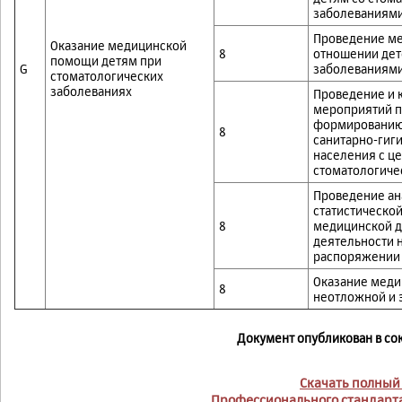
заболеваниям
Проведение ме
Оказание медицинской
8
отношении дет
помощи детям при
G
заболеваниям
стоматологических
заболеваниях
Проведение и 
мероприятий п
формированию 
8
санитарно-гиг
населения с ц
стоматологиче
Проведение ан
статистическо
8
медицинской д
деятельности 
распоряжении 
Оказание меди
8
неотложной и 
Документ опубликован в со
Скачать полный 
Профессионального стандарта