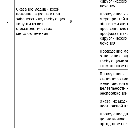
хирургических
лечения
Оказание медицинской
помощи пациентам при
Проведение и 
заболеваниях, требующих
мероприятий 
E
8
хирургических
образа жизни,
стоматологических
просвещению 
методов лечения
профилактики 
хирургических
лечения
Проведение ме
отношении пац
требующими х
стоматологиче
Проведение ан
статистическо
медицинской д
деятельности 
распоряжении 
Оказание меди
неотложной и 
Проведение ди
целях выявлен
ортодонтическ