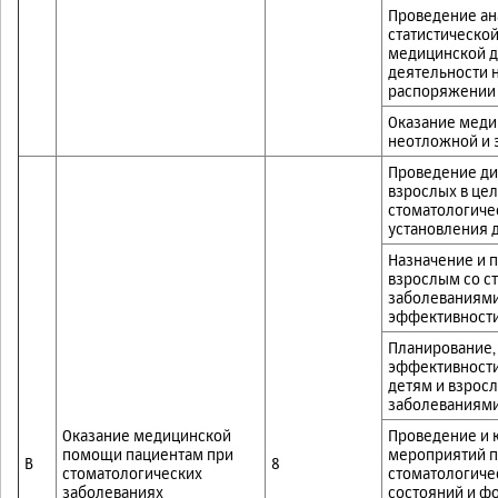
Проведение ан
статистическо
медицинской д
деятельности 
распоряжении 
Оказание меди
неотложной и 
Проведение диа
взрослых в це
стоматологиче
установления 
Назначение и 
взрослым со с
заболеваниями
эффективности
Планирование,
эффективности
детям и взрос
заболеваниям
Оказание медицинской
Проведение и 
помощи пациентам при
мероприятий п
B
8
стоматологических
стоматологичес
заболеваниях
состояний и ф