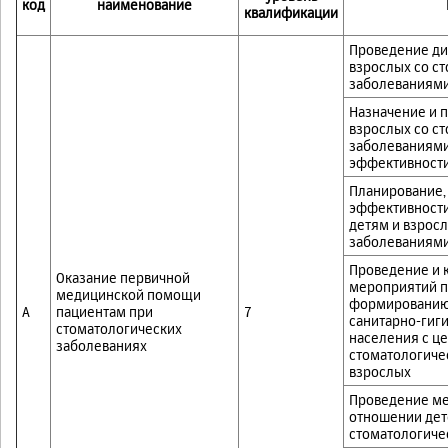
код
наименование
квалификации
Проведение диа
взрослых со с
заболеваниями
Назначение и 
взрослых со с
заболеваниями
эффективности
Планирование,
эффективности
детям и взрос
заболеваниям
Проведение и 
Оказание первичной
мероприятий п
медицинской помощи
формированию 
А
пациентам при
7
санитарно-гиг
стоматологических
населения с ц
заболеваниях
стоматологичес
взрослых
Проведение ме
отношении дет
стоматологиче