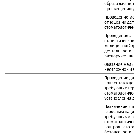
образа жизни,
просвещению д
Проведение ме
отношении дет
стоматологиче
Проведение ан
статистическо
медицинской д
деятельности 
распоряжении 
Оказание меди
неотложной и 
Проведение ди
пациентов в ц
требующих тер
стоматологиче
установления 
Назначение и 
взрослым паци
требующими т
стоматологиче
контроль его 
безопасности