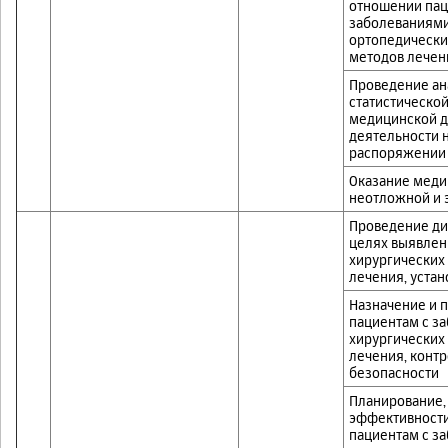
отношении пац
заболеваниям
ортопедически
методов лечен
Проведение ан
статистическо
медицинской д
деятельности 
распоряжении 
Оказание меди
неотложной и 
Проведение ди
целях выявлен
хирургических
лечения, уста
Назначение и 
пациентам с з
хирургических
лечения, конт
безопасности
Планирование,
эффективности
пациентам с з