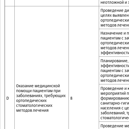
неотложной и 
Проведение ди
целях выявлен
ортопедически
методов лечен
Назначение и 
пациентам с з
ортопедически
методов лечени
эффективности
Планирование,
эффективности
пациентам с з
ортопедически
методов лечен
Оказание медицинской
Проведение и 
помощи пациентам при
мероприятий п
заболеваниях, требующих
D
8
формированию 
ортопедических
санитарно-гиг
стоматологических
населения с ц
методов лечения
заболеваний, 
стоматологиче
Проведение ме