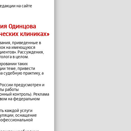
едакции на сайте
ия Одинцова
ческих клиниках»
вания, приведенные в
ылок на имеющуюся
циентов». Рассуждения,
олога в целом.
ировании таких
ии теме, привести
а судебную практику, а
 России предусмотрен и
кты работы
онный контроль). Реклама
твом на федеральном
ть каждой услуги
пуляции, оснащение
профессиональной