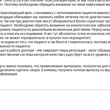
 - либо услуга бесплатной? Консультация юриста, мастера в автосал
нет. Поэтому необходимо обращать внимание на такой навязчивый ма
к практикующий врач, сталкиваюсь с непониманием пациента важност
ндации обязывают нас начинать любое лечение после диагностики. Э
та. Так как при диагностике могут обнаружиться более серьезные про
пациент. Необходимо обратить внимание на онкологические заболев
ировать пациента по дальнейшим возможным действиям. Перед нача
ь и описать исследование. И вот тут абсолютно точно исключена ги
иес не может «превратиться» в пульпит или периодонтит)
 исходим из того, что пациент и так боится стоматологов и, поэтому
вожности пациента
ип в работе доктора - «Не навреди!» Наша репутация - залог обращ
ественная система контроля качества существует на всех уровнях
уги, важно понимать, что применяемые материалы, технологии для 
гда можно сделать запрос в клинику, получить полную выписку из ме
нформация.