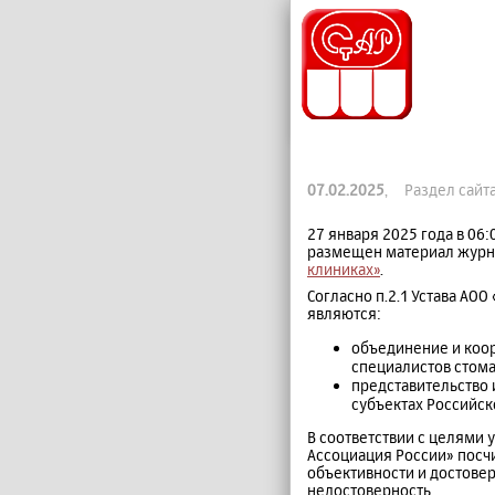
07.02.2025
, Раздел сайт
27 января 2025 года в 06
размещен материал журн
клиниках»
.
Согласно п.2.1 Устава АО
являются:
объединение и коо
специалистов стом
представительство 
субъектах Российск
В соответствии с целями
Ассоциация России» пос
объективности и достове
недостоверность.