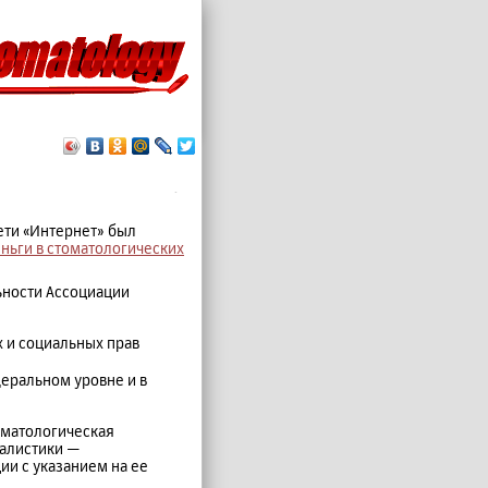
.
ети «Интернет» был
ньги в стоматологических
ьности Ассоциации
 и социальных прав
еральном уровне и в
оматологическая
алистики —
и с указанием на ее