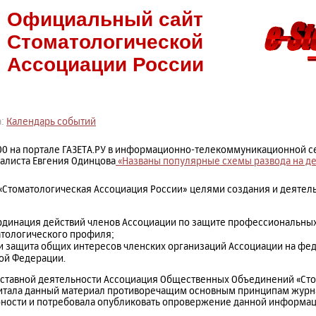
Официальный сайт
Стоматологической
Ассоциации России
а:
Календарь событий
:00 на портале ГАЗЕТА.РУ в информационно-телекоммуникационной с
алиста Евгения Одинцова
«Названы популярные схемы развода на де
О «Стоматологическая Ассоциация России» целями создания и деятел
рдинация действий членов Ассоциации по защите профессиональных
атологического профиля;
и защита общих интересов членских организаций Ассоциации на фед
ой Федерации.
 уставной деятельности Ассоциация Общественных Объединений «Ст
читала данный материал противоречащим основным принципам журн
рности и потребовала опубликовать опровержение данной информаци