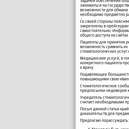
Задачей обеспечения общ
заниматься на государст
возможности для обмана 
необходимо предметно ра
Со своей стороны поясняе
закреплены в прейскуран
самостоятельно. Информа
общего доступа на сайта
Пациенты для принятия ре
возможность сравнить их
стоматологических услуг 
Медицинские услуги, в т
конкретного пациента про
к врачу.
Подавляющее большинств
повышающими свою квал
Стоматологическое сообще
предпосылки недоверия 
Учредитель стоматологиче
считает необходимыми пр
Посыл данной статьи край
доказательств для предме
Предлагаю порассуждать: