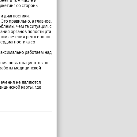
оне? В том числе и
ркетинг со стороны
и диагностики.
то правильно, а главное,
блемы, чем та ситуация, с
ания органов полости рта
лом лечения рентгенолог
пердиагностика со
 максимально работаем над
ения новых пациентов по
 работы медицинской
лечения не являются
дицинской карты, где