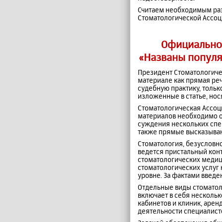
Считаем необходимым раз
Стоматологической Ассоц
Официально
«Названы популя
Президент Стоматологичес
материале как прямая ре
судебную практику, тольк
изложенные в статье, но
Стоматологическая Ассоци
материалов необходимо о
суждения нескольких спец
также прямые высказыван
Стоматология, безусловно
ведется пристальный кон
стоматологических медиц
стоматологических услуг
уровне. За фактами введ
Отдельные виды стоматол
включает в себя несколь
кабинетов и клиник, аре
деятельности специалист