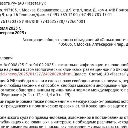
ета.Ру» (АО «Газета.Ру»)
117105, г. Москва, Варшавское ш., д.9, стр.1, пом. Д, коми. 41В Почто
д.9, стр.1 Б Телефон/факс +7 495 785 17 00 / +7 495 785 17 01
7761730376 ИНН/КПП 7743625728/772601001
аля 2025 г.
февраля 2025 г.
Ассоциация общественных объединений «Стоматологич
105005, г. Москва, Аптекарский пер., д.
ллович!
сх. № 0008/25-С от 04:02.2025 г. касательно информации, изложенной
а на деньги в стоматологических клиниках», размещенной по URL-ад
ocial/news/2025/01/27/24928028.shtml
(далее - Статья), АО «Газета
цией РФ свобода мысли и слова, право свободно искать, получать, пе
цию любым законным способом, свобода массовой информации приз
согласно общепризнанным принципам и нормам международного прав
ерации (ч. 1 ст. 17; ч. 1, 4 и 5 ст. 29).
 гарантирована также положениями международно-правовых актов, в 
о гражданских и политических правах и ст. 10 Конвенции о защите 
ропейского суда по правам человека, изложенной в постановлении от
о публикациях, основанных на интервью, необходимо различать, исхо
 цитированием иных лиц, поскольку наказание журналиста за содей