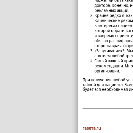
Может ли быть какая
доктора. Конечно, 
рекламных акций.
Крайне редко я, ка
Клинические рекоме
в интересах пациен
которой обратился 
и вовремя сориент
обязан расшифроват
стороны врача (кар
«Запугивание»?! Мы
снятием любой тре
Самый важный принц
рекомендации. Множ
организации.
При получении любой усл
тайной для пациента. Все
будет вся необходимая и
газета.ru