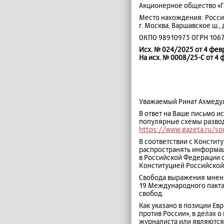
Акционерное общество «Газ
Место нахождения: Россия, 
г. Москва, Варшавское ш., 
ОКПО 98910975 ОГРН 106
Исх. № 024/2025 от 4 февр
На исх. № 0008/25-С от 4 
Уважаемый Ринат Ахмеду
В ответ на Ваше письмо и
популярные схемы развод
https://www.gazeta.ru/s
В соответствии с Конститу
распространять информа
в Российской Федерации 
Конституцией Российской Фед
Свобода выражения мнений
19 Международного пакта 
свобод.
Как указано в позиции Ев
против России», в делах 
журналиста или являются