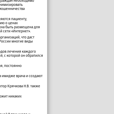
 граждан необходимо
инимизировать
 мошенничества
ляются пациенту,
ию о ценах
жна быть размещена для
 сети «Интернет».
рганизаций, что даст
 России многие виды
одов лечения каждого
й, с которой он обратился
я, постоянно
а имидже врача и создают
тор Крячкова Н.В. также
ержит никаких