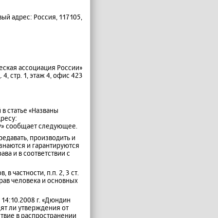
вый адрес: Россия, 117105,
еская ассоциация России»
 4, стр. 1, этаж 4, офис 423
 в статье «Названы
ресу:
.Ру» сообщает следующее.
редавать, производить и
наются и гарантируются
а и в соответствии с
частности, п.п. 2, 3 ст.
прав человека и основных
 14:10.2008 г. «Дюндин
дят ли утверждения от
ствие в распространении