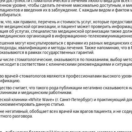
ей доступности стоматологического лечения любого вида для всех
венном уровне, чтобы сделать лечение максимально доступным, и м
пациентов и введения их в заблуждение. С каждым видом и фактом
збираться.
м, что, как правило, перечень и стоимость услуг, которые предостав
те медицинской организации, и пациент может проверить информац
ция об услугах, специалистах медицинской организации также дол
х медицинских организаций в информационно-телекоммуникационной
шения могут консультироваться с врачами из разных медицинских о
 подходы, квалификацию и методы лечения. Также напоминаю, что в
оказываются в рамках государственных гарантий.
ом числе стоматологические, оказываются по показаниям, выбор мет
исходит в соответствии с клиническими рекомендациями и ситуацие
о врачей-стоматологов являются профессионалами высокого уровн
ификацию.
ство считает, что такого рода публикации негативно сказываются н
клиникам и медицинским работникам.
ской клиники «White Wave» (г. Санкт-Петербург) и практикующий док
окомментировать данную статью.
не негативный, обобщает всех врачей как врагов пациента, и не сод
тного разговора.