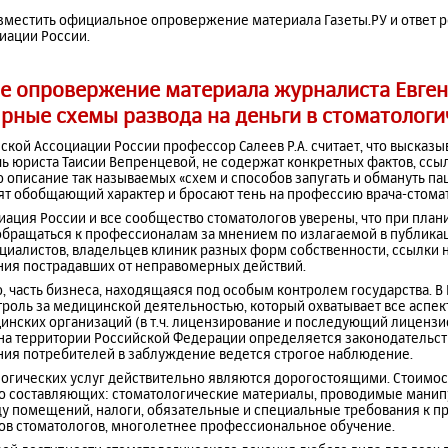
местить официальное опровержение материала Газеты.РУ и ответ р
иации России.
е опровержение материала журналиста Евген
рные схемы развода на деньги в стоматологи
кой Ассоциации России профессор Салеев Р.А. считает, что высказы
чь юриста Таисии Вепренцевой, не содержат конкретных фактов, сс
о описание так называемых «схем и способов запугать и обмануть па
сят обобщающий характер и бросают тень на профессию врача-стомат
ация России и все сообщество стоматологов уверены, что при план
бращаться к профессионалам за мнением по излагаемой в публикац
иалистов, владельцев клиник разных форм собственности, ссылки н
ия пострадавших от неправомерных действий.
, часть бизнеса, находящаяся под особым контролем государства. В
троль за медицинской деятельностью, который охватывает все аспе
инских организаций (в т.ч. лицензирование и последующий лицензи
 на территории Российской Федерации определяется законодательс
ения потребителей в заблуждение ведется строгое наблюдение.
огических услуг действительно являются дорогостоящими. Стоимос
ко составляющих: стоматологические материалы, проводимые мани
нду помещений, налоги, обязательные и специальные требования к 
ов стоматологов, многолетнее профессиональное обучение.