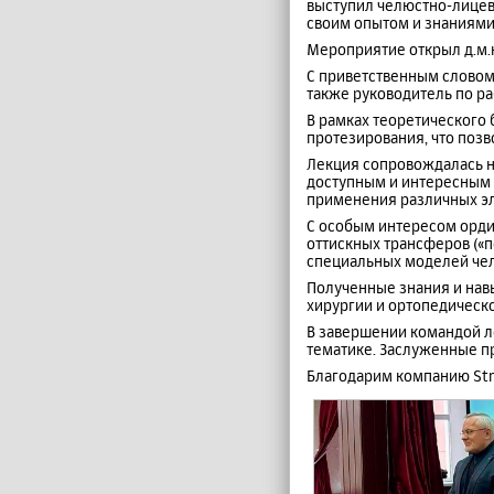
выступил челюстно-лицево
своим опытом и знаниями
Мероприятие открыл д.м.н
С приветственным словом в
также руководитель по р
В рамках теоретического
протезирования, что поз
Лекция сопровождалась н
доступным и интересным д
применения различных эл
С особым интересом орди
оттискных трансферов («
специальных моделей чел
Полученные знания и нав
хирургии и ортопедическ
В завершении командой л
тематике. Заслуженные п
Благодарим компанию Str