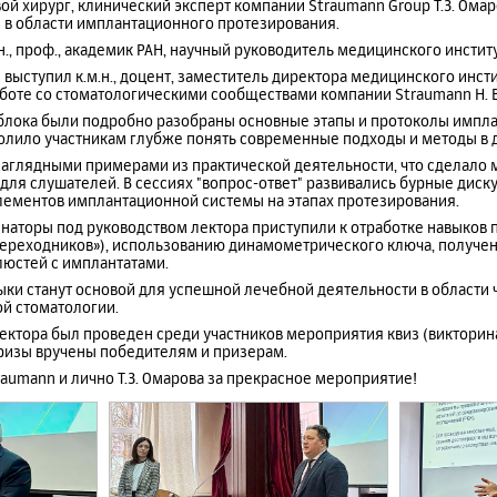
й хирург, клинический эксперт компании Straumann Group Т.З. Ома
 в области имплантационного протезирования.
., проф., академик РАН, научный руководитель медицинского институт
ыступил к.м.н., доцент, заместитель директора медицинского инстит
аботе со стоматологическими сообществами компании Straumann Н. В
 блока были подробно разобраны основные этапы и протоколы импл
волило участникам глубже понять современные подходы и методы в 
аглядными примерами из практической деятельности, что сделало 
ля слушателей. В сессиях "вопрос-ответ" развивались бурные диск
ементов имплантационной системы на этапах протезирования.
наторы под руководством лектора приступили к отработке навыков 
переходников»), использованию динамометрического ключа, получен
юстей с имплантатами.
ыки станут основой для успешной лечебной деятельности в области
ой стоматологии.
ектора был проведен среди участников мероприятия квиз (викторин
ризы вручены победителям и призерам.
aumann и лично Т.З. Омарова за прекрасное мероприятие!