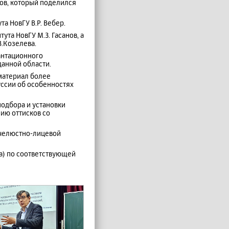
ров, который поделился
а НовГУ В.Р. Вебер.
ута НовГУ М.З. Гасанов, а
.Козелева.
антационного
данной области.
материал более
уссии об особенностях
подбора и установки
ию оттисков со
 челюстно-лицевой
а) по соответствующей