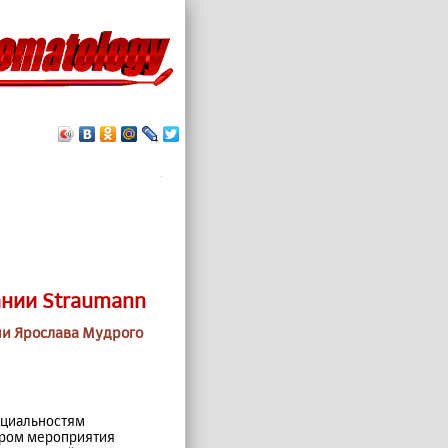
.
ании Straumann
ни Ярослава Мудрого
ециальностям
тором мероприятия