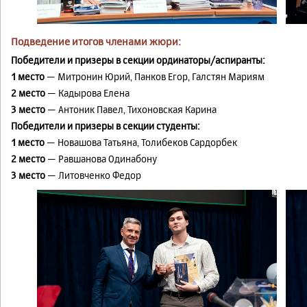
Подведение итогов членами жюри:
Победители и призеры в секции ординаторы/аспиранты:
1 место
— Митронин Юрий, Панков Егор, Галстян Мариям
2 место
— Кадырова Елена
3 место
— Антоник Павел, Тихоновская Карина
Победители и призеры в секции студенты:
1 место
— Новашова Татьяна, Толибеков Сардорбек
2 место
— Равшанова Одинабону
3 место
— Литовченко Федор