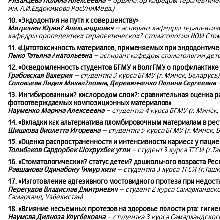
Рязанцева Полина Алексеевна
– ординатор кафедры терапевтиче
им. А.И.Евдокимова РосУниМеда.)
10. «Эндодонтия на пути к совершенству»
Митронин Юрии? Александрович –
аспирант кафедры терапевтиче
кафедры пропедевтики терапевтическои? стоматологии НОИ Стом
11. «Цитотоксичность материалов, применяемых при эндодонтиче
Пыко Татьяна Анатольевна
– аспирант кафедры стоматологии детск
12. «Осведомленность студентов БГМУ и ВолгГМУ о профилактике
Грабовская Валерия
– студентка 3 курса БГМУ (г. Минск, Беларусь)
Соловьева Лидия Михаи?ловна, Деревянченко Полина Сергеевна
13. Ингибированныи? кислородом слои?: сравнительная оценка р
фотоотверждаемых композиционных материалов»
Науменко Марина Алексеевна
– студентка 4 курса БГМУ (г. Минск,
14. «Вкладки как альтернатива пломбировочным материалам в ре
Шишкова Виолетта Игоревна
– студентка 5 курса БГМУ (г. Минск, 
15. «Оценка распространенности и интенсивности кариеса у пац
Толибеков Сардорбек Шохрухбек угли
– студент 3 курса ТГСИ (г.Т
16. «Стоматологическии? статус детеи? дошкольного возраста Ре
Равшанова Одинабону Тимур кизи
– студентка 3 курса ТГСИ (г.Ташк
17. «Изготовление адгезивного мостовидного протеза при недос
Перегудов Владислав Дмитриевич
– студент 2 курса Самаркандск
Самарканд, Узбекистан)
18. «Влияние несъемных протезов на здоровье полости рта: гигие
Наумова Дилноза Улугбековна
– студентка 3 курса Самаркандског