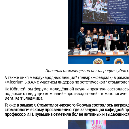
Призеры олимпиады по реставрации зубов 
А также цикл международных лекции? (январь–февраль) в рамках 
«Micerium S.p.A.» с участием лидеров по эстетическои? стоматол
На Юбилейном форуме молодёжной науки и практики состоялось
подарков от ведущих компаний–производителей стоматологического
Dent, Kerr ВладМиВа.
Также в рамках
X
Стоматологического Форума состоялось награжд
стоматологическому просвещению, где заведующая кафедрой проф
профессор И.Н. Кузьмина отметила более активных и выдающихся