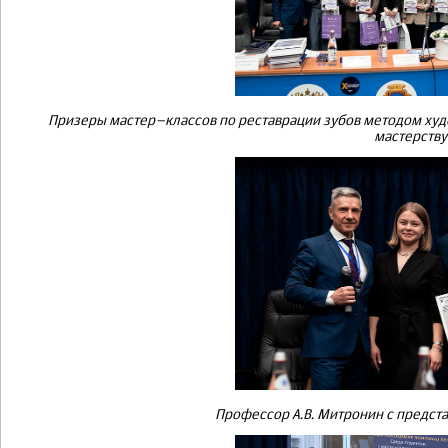
Призеры мастер–классов по реставрации зубов методом ху
мастерству
Профессор А.В. Митронин с предст