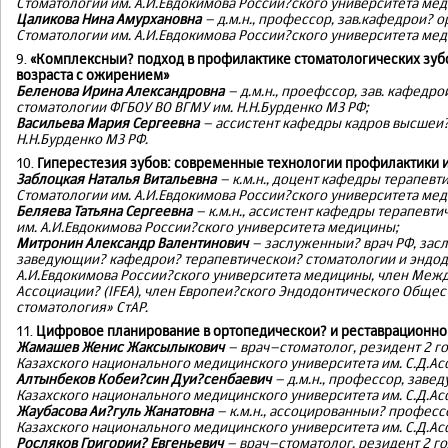
Стоматологии им. А.И.Евдокимова России?ского университета мед
Цаликова Нина Амурхановна
– д.м.н., профессор, зав.кафедрои? 
Стоматологии им. А.И.Евдокимова России?ского университета ме
9.
«Комплексныи? подход в профилактике стоматологических зубо
возраста с ожирением»
Беленова Ирина Александровна
– д.м.н., проефссор, зав. кафед
стоматологии ФГБОУ ВО ВГМУ им. Н.Н.Бурденко МЗ РФ;
Васильева Мария Сергеевна
– ассистент кафедры кадров высшеи?
Н.Н.Бурденко МЗ РФ.
10.
Гиперестезия зубов: современные технологии профилактики 
Заблоцкая Наталья Витальевна
– к.м.н., доцент кафедры терапев
Стоматологии им. А.И.Евдокимова России?ского университета ме
Беляева Татьяна Сергеевна
– к.м.н., ассистент кафедры терапевт
им. А.И.Евдокимова России?ского университета медицины;
Митронин Александр Валентинович
– заслуженныи? врач РФ, засл
заведующии? кафедрои? терапевтическои? стоматологии и эндод
А.И.Евдокимова России?ского университета медицины, член Ме
Ассоциации? (IFEA), член Европеи?ского Эндодонтического Общест
стоматология» СтАР.
11.
Цифровое планирование в ортопедическои? и реставрационно
Жамашев Женис Жаксылыкович
– врач–стоматолог, резидент 2 
Казахского национального медицинского университета им. С.Д.Асф
Алтынбеков Кобеи?син Дуи?сенбаевич
– д.м.н., профессор, зав
Казахского национального медицинского университета им. С.Д.Асф
Жаубасова Аи?гуль Жанатовна
– к.м.н., ассоцированныи? профес
Казахского национального медицинского университета им. С.Д.Асф
Росляков Григории? Евгеньевич
– врач–стоматолог, резидент 2 