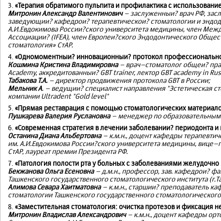
3.
«Терапия обратимого пульпита и профилактика с использовани
Митронин Александр Валентинович
– заслуженныи? врач РФ, засл
заведующии? кафедрои? терапевтическои? стоматологии и эндод
А.И.Евдокимова России?ского университета медицины, член Ме
Ассоциации? (IFEA), член Европеи?ского Эндодонтического Общест
стоматология» СтАР.
4.
«Одномоментныи? инновационныи? протокол профессиональнои
Кошмина Кристина Владимировна
– врач–стоматолог общеи? прак
Academy, аккредитованныи? GBT trainer, лектор GBT academy in Rus
Табакова Т.А.
– директор продвижения протокола GBT в России;
Мельник А
. – ведущии? специалист направления "Эстетическая с
компании Ultradent "Gold level"
5.
«Прямая реставрация с помощью стоматологических материало
Пушкарева Валерия Руслановна
– менеджер по образовательным
6.
«Современная стратегия в лечении заболевании? периодонта и
Останина Диана Альбертовна
– к.м.н., доцент кафедры терапевти
им. А.И.Евдокимова России?ского университета медицины, вице
СтАР, лауреат премии Президента РФ.
7.
«Патология полости рта у больных с заболеваниями желудочно
Бекжанова Ольга Есеновна
– д.м.н., профессор, зав. кафедрои? 
Ташкенского государственного стоматологического института (г.Та
Алимова Севара Хаитматовна
– к.м.н., старшии? преподаватель к
стоматологии Ташкенского государственного стоматологического и
8.
«Заместительная стоматология: очистка протезов и фиксация 
Митронин Владислав Александрович
– к.м.н., доцент кафедры ор