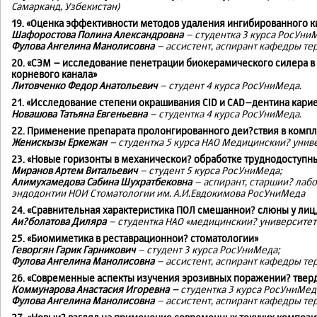
Самарканд, Узбекистан)
19. «Оценка эффективности методов удаления ингибированного 
Шафоростова Полина Александровна
– студентка 3 курса РосУни
Фулова Ангелина Манолисовна
– ассистент, аспирант кафедры те
20. «СЭМ – исследование пенетрации биокерамического силера в
корневого канала»
Литовченко Федор Анатольевич
– студент 4 курса РосУниМеда.
21. «Исследование степени окрашивания CID и CAD–дентина кари
Новашова Татьяна Евгеньевна
– студентка 4 курса РосУниМеда.
22. Применение препарата пролонгированного деи?ствия в комп
Женискызы Еркежан
– студентка 5 курса НАО Медицинскии? универс
23. «Новые горизонты в механическои? обработке труднодоступн
Миранов Артем Витальевич
– студент 5 курса РосУниМеда;
Алимухамедова Сабина Шухратбековна
– аспирант, старшии? лаб
эндодонтии НОИ Стоматологии им. А.И.Евдокимова РосУниМеда
24. «Сравнительная характеристика ПОЛ смешаннои? слюны у ли
Аи?болатова Диляра
– студентка НАО «медицинскии? университет 
25. «Биомиметика в реставрационнои? стоматологии»
Геворгян Гарик Гарникович
– студент 3 курса РосУниМеда;
Фулова Ангелина Манолисовна
– ассистент, аспирант кафедры те
26. «Современные аспекты изучения эрозивных поражении? тверд
Коммунарова Анастасия Игоревна –
студентка 3 курса РосУниМед
Фулова Ангелина Манолисовна
– ассистент, аспирант кафедры те