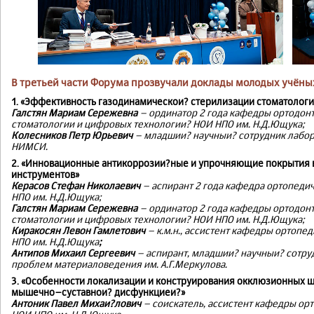
В третьей части Форума прозвучали доклады молодых учёны
1. «Эффективность газодинамическои? стерилизации стоматолог
Галстян Мариам Сережевна
– ординатор 2 года кафедры ортодон
стоматологии и цифровых технологии? НОИ НПО им. Н.Д.Ющука;
Колесников Петр Юрьевич
– младшии? научныи? сотрудник лабо
НИМСИ.
2. «Инновационные антикоррозии?ные и упрочняющие покрытия 
инструментов»
Керасов Стефан Николаевич
– аспирант 2 года кафедра ортопеди
НПО им. Н.Д.Ющука;
Галстян Мариам Сережевна
– ординатор 2 года кафедры ортодон
стоматологии и цифровых технологии? НОИ НПО им. Н.Д.Ющука;
Киракосян Левон Гамлетович
– к.м.н., ассистент кафедры ортоп
НПО им. Н.Д.Ющука
;
Антипов Михаил Сергеевич
– аспирант, младшии? научныи? сотру
проблем материаловедения им. А.Г.Меркулова.
3. «Особенности локализации и конструирования окклюзионных ш
мышечно–суставнои? дисфункциеи?»
Антоник Павел Михаи?лович
– соискатель, ассистент кафедры ор