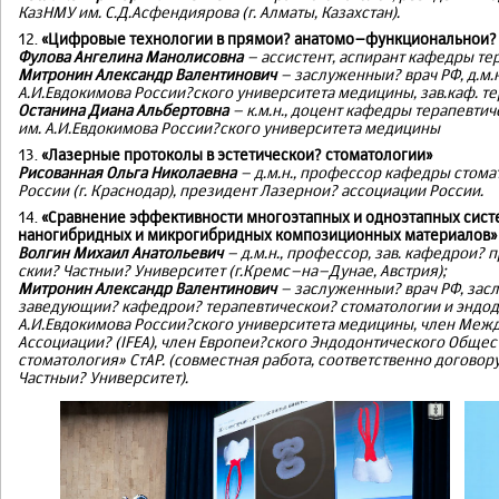
КазНМУ им. С.Д.Асфендиярова (г. Алматы, Казахстан).
12.
«Цифровые технологии в прямои? анатомо–функциональнои? 
Фулова Ангелина Манолисовна
– ассистент, аспирант кафедры те
Митронин Александр Валентинович
– заслуженныи? врач РФ, д.м.
А.И.Евдокимова России?ского университета медицины, зав.каф. т
Останина Диана Альбертовна
– к.м.н., доцент кафедры терапевти
им. А.И.Евдокимова России?ского университета медицины
13.
«Лазерные протоколы в эстетическои? стоматологии»
Рисованная Ольга Николаевна
– д.м.н., профессор кафедры стом
России (г. Краснодар), президент Лазернои? ассоциации России.
14.
«Сравнение эффективности многоэтапных и одноэтапных сист
наногибридных и микрогибридных композиционных материалов»
Волгин Михаил Анатольевич
– д.м.н., профессор, зав. кафедрои?
скии? Частныи? Университет (г.Кремс–на–Дунае, Австрия);
Митронин Александр Валентинович
– заслуженныи? врач РФ, засл
заведующии? кафедрои? терапевтическои? стоматологии и эндод
А.И.Евдокимова России?ского университета медицины, член Ме
Ассоциации? (IFEA), член Европеи?ского Эндодонтического Общест
стоматология» СтАР. (совместная работа, соответственно догово
Частныи? Университет).