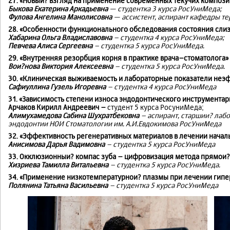
27. «Новыи? взгляд на применение современных текучих компози
Быкова Екатерина Аркадьевна
— студентка 3 курса РосУниМеда;
Фулова Ангелина Манолисовна
— ассистент, аспирант кафедры т
28. «Особенности функционального обследования состояния слиз
Хабарина Ольга Владиславовна
– студентка 4 курса РосУниМеда;
Певчева Алиса Сергеевна
– студентка 5 курса РосУниМеда.
29. «Внутренняя резорбция корня в практике врача–стоматолога»
Вои?нова Виктория Алексеевна
– студентка 5 курса РосУниМеда.
30. «Клиническая выживаемость и лабораторные показатели неэ
Сафиуллина Гузель Игоревна
– студентка 4 курса РосУниМеда
31. «Зависимость степени износа эндодонтического инструментар
Арчаков Кирилл Андреевич –
студент 5 курса РосуниМеда;
Алимухамедова Сабина Шухратбековна
– аспирант, старшии? лаб
эндодонтии НОИ Стоматологии им. А.И.Евдокимова РосУниМеда
32. «Эффективность регенеративных материалов в лечении нача
Анисимова Дарья Вадимовна
– студентка 5 курса РосУниМеда
33. Окклюзионныи? компас зуба – цифровизация метода прямои?
Хизриева Тамилла Витальевна
– студентка 5 курса РосУниМеда.
34. «Применение низкотемпературнои? плазмы при лечении гипер
Полянина Татьяна Васильевна
– студентка 5 курса РосУниМеда