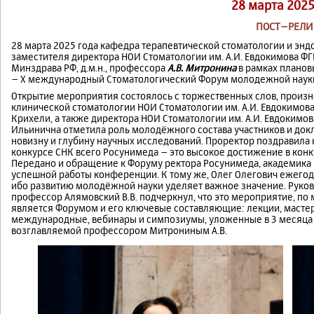
28 марта 2025
ПОСТ–РЕЛИ
28 марта 2025 года кафедра терапевтической стоматологии и эн
заместителя директора НОИ Стоматологии им. А.И. Евдокимова Ф
Минздрава РФ, д.м.н., профессора
А.В. Митронина
в рамках плано
– X международный Стоматологический Форум молодежной науки
Открытие мероприятия состоялось с торжественных слов, прои
клинической стоматологии НОИ Стоматологии им. А.И. Евдокимова, 
Крихели, а также директора НОИ Стоматологии им. А.И. Евдокимова
Ильинична отметила роль молодёжного состава участников и док
новизну и глубину научных исследований. Проректор поздравила 
конкурсе СНК всего Росунимеда – это высокое достижение в конк
Передано и обращение к Форуму ректора Росунимеда, академика 
успешной работы конференции. К тому же, Олег Олегович ежегод
ибо развитию молодёжной науки уделяет важное значение. Руков
профессор Алямовский В.В. подчеркнул, что это мероприятие, по
является Форумом и его ключевые составляющие: лекции, мастер
международные, вебинары и симпозиумы, уложенные в 3 месяца 
возглавляемой профессором Митрониным А.В.