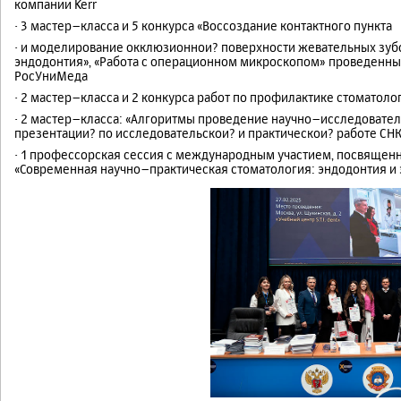
компании Kerr
· 3 мастер–класса и 5 конкурса «Воссоздание контактного пункта
· и моделирование окклюзионнои? поверхности жевательных зуб
эндодонтия», «Работа с операционном микроскопом» проведенны
РосУниМеда
· 2 мастер–класса и 2 конкурса работ по профилактике стоматоло
· 2 мастер–класса: «Алгоритмы проведение научно–исследователь
презентации? по исследовательскои? и практическои? работе СНК
· 1 профессорская сессия с международным участием, посвящен
«Современная научно–практическая стоматология: эндодонтия и 