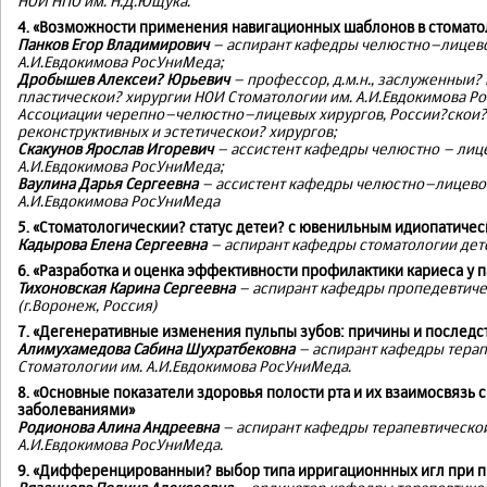
НОИ НПО им. Н.Д.Ющука.
4. «Возможности применения навигационных шаблонов в стомато
Панков Егор Владимирович
– аспирант кафедры челюстно–лицево
А.И.Евдокимова РосУниМеда;
Дробышев Алексеи? Юрьевич
– профессор, д.м.н., заслуженныи?
пластическои? хирургии НОИ Стоматологии им. А.И.Евдокимова Р
Ассоциации черепно–челюстно–лицевых хирургов, России?скои? 
реконструктивных и эстетическои? хирургов;
Скакунов Ярослав Игоревич
– ассистент кафедры челюстно – лиц
А.И.Евдокимова РосУниМеда;
Ваулина Дарья Сергеевна
– ассистент кафедры челюстно–лицевои
А.И.Евдокимова РосУниМеда
5. «Стоматологическии? статус детеи? с ювенильным идиопатиче
Кадырова Елена Сергеевна
– аспирант кафедры стоматологии детс
6. «Разработка и оценка эффективности профилактики кариеса у
Тихоновская Карина Сергеевна
– аспирант кафедры пропедевтиче
(г.Воронеж, Россия)
7. «Дегенеративные изменения пульпы зубов: причины и последс
Алимухамедова Сабина Шухратбековна
– аспирант кафедры терап
Стоматологии им. А.И.Евдокимова РосУниМеда.
8. «Основные показатели здоровья полости рта и их взаимосвяз
заболеваниями»
Родионова Алина Андреевна
– аспирант кафедры терапевтическои
А.И.Евдокимова РосУниМеда.
9. «Дифференцированныи? выбор типа ирригационнных игл при п