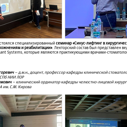
остоялся специализированный
семинар «Синус-лифтинг в хирургичес
сложнениям и реабилитации»
. Лекторский состав был представлен 
plant Systems, которые являются практикующими врачами-стоматол
горевич
– д.м.н., доцент, профессор кафедры клинической стоматол
 СПб НИИ ЛОР
имович
– клинический ординатор кафедры челюстно-лицевой хирург
 им. С.М. Кирова