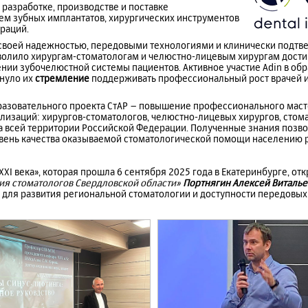
 разработке, производстве и поставке
ем зубных имплантатов, хирургических инструментов
раций.
 своей надежностью, передовыми технологиями и клинически подт
волило хирургам-стоматологам и челюстно-лицевым хирургам дости
ении зубочелюстной системы пациентов. Активное участие Adin в об
нуло их
стремление
поддерживать профессиональный рост врачей 
бразовательного проекта СтАР – повышение профессионального маст
лизаций: хирургов-стоматологов, челюстно-лицевых хирургов, стом
на всей территории Российской Федерации. Полученные знания позв
вень качества оказываемой стоматологической помощи населению 
I века», которая прошла 6 сентября 2025 года в Екатеринбурге, от
ия стоматологов Свердловской области»
Портнягин Алексей Виталье
 для развития региональной стоматологии и доступности передовых