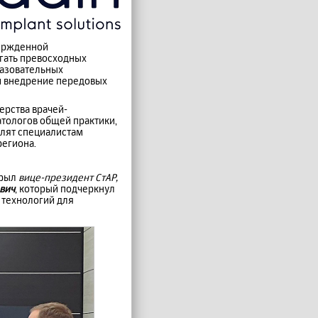
вержденной
гать превосходных
разовательных
и внедрение передовых
ерства врачей-
атологов общей практики,
олят специалистам
региона.
крыл
вице-президент СтАР,
вич
, который подчеркнул
 технологий для