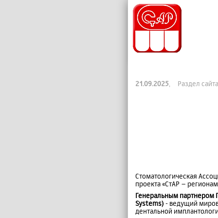
21.09.2025
, Раздел сайт
Стоматологическая Ассоц
проекта «СтАР – регионам
Генеральным партнером Пр
Systems)
- ведущий миро
дентальной имплантологи