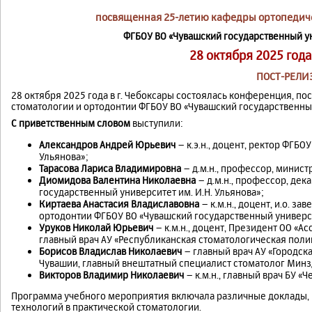
посвященная 25-летию кафедры ортопедиче
ФГБОУ ВО «Чувашский государственный ун
28 октября 2025 год
ПОСТ-РЕЛИ
28 октября 2025 года в г. Чебоксары состоялась конференция, 
стоматологии и ортодонтии ФГБОУ ВО «Чувашский государственный 
С приветственным словом
выступили:
Александров Андрей Юрьевич
– к.э.н., доцент, ректор ФГБО
Ульянова»;
Тарасова Лариса Владимировна
– д.м.н., профессор, минис
Диомидова Валентина Николаевна
– д.м.н., профессор, де
государственный университет им. И.Н. Ульянова»;
Киртаева Анастасия Владиславовна
– к.м.н., доцент, и.о. 
ортодонтии ФГБОУ ВО «Чувашский государственный университ
Уруков Николай Юрьевич
– к.м.н., доцент, Президент ОО «А
главный врач АУ «Республиканская стоматологическая пол
Борисов Владислав Николаевич
– главный врач АУ «Городск
Чувашии, главный внештатный специалист стоматолог Минз
Викторов Владимир Николаевич
– к.м.н., главный врач БУ 
Программа учебного мероприятия включала различные доклады
технологий в практической стоматологии.