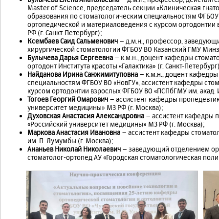
Master of Science, председатель секции «Клиническая гна
образования по стоматологическим специальностям ФГБОУ
ортопедической и материаловедения с курсом ортодонтии в
РФ (г. Санкт-Петербург);
Ксембаев Саид Сальменович
– д.м.н., профессор, заведую
хирургической стоматологии ФГБОУ ВО Казанский ГМУ Минздр
Булычева Дарья Сергеевна
– к.м.н., доцент кафедры стомат
ортодонт Института красоты «Галактика» (г. Санкт-Петербург)
Найданова Ирина Санжимитуповна
– к.м.н., доцент кафедр
специальностям ФГБОУ ВО «НовГУ», ассистент кафедры сто
курсом ортодонтии взрослых ФГБОУ ВО «ПСПбГМУ им. акад. И.
Тогоев Георгий Омарович
– ассистент кафедры пропедевтик
университет медицины» МЗ РФ (г. Москва);
Духовская Анастасия Александровна
– ассистент кафедры 
«Российский университет медицины» МЗ РФ (г. Москва);
Маркова Анастасия Ивановна
– ассистент кафедры стоматол
им. П. Лумумбы (г. Москва);
Ананьев Николай Николаевич
– заведующий отделением орт
стоматолог-ортопед АУ «Городская стоматологическая поли