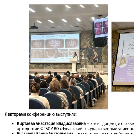
Лекторами
конференцию выступили:
Киртаева Анастасия Владиславовна
– к.м.н., доцент, и.о. 
ортодонтии ФГБОУ ВО «Чувашский государственный университ
Булычева Елена Анатольевна
– д.м.н., профессор, действит