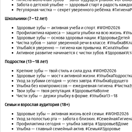
Забота о детской улыбке — здоровый старт и радость каждо
Регулярная чистка — секрет уверенного ребёнка. #Гигиена
Школьники (7–12 лет)
Здоровые зубы — активная учеба и спорт. #WOHD2026
Профилактика кариеса — защита улыбки на всю жизнь. #Ул
Здоровые зубы — основа здоровья нации. #ЗдоровьеДетей
Чистка зубов — залог уверенной речи в классе. #УлыбкаВКл
Улыбайся уверенно — гигиена как привычка. #СилаУлыбки
Активное развитие начинается с чистки зубов. #ЗдороваяУс
Подростки (13–18 лет)
Крепкие зубы — твой стиль и сила духа. #WOHD2026
Здоровые зубы — мост к активной жизни. #УлыбкаПодростк
Уход за зубами сегодня — успех завтра. #УлыбкаБудущего
Улыбка без компромиссов — ежедневная гигиена. #ЧисткаЗ
Твои зубы — твоя репутация. #ЗдоровьеНаВолне
Чисти зубы — держи улыбку в форме. #Улыбка13–18
Семьи и взрослая аудитория (18+)
Здоровые зубы — активная жизнь всей семьи. #WOHD2026
Уход за полостью рта — забота о близких. #СемейнаяГигиен
Профилактика сегодня — улыбка завтра. #ЗдоровьеВДоме
Улыбка — главный семейный актив. #СемьяИЗдоровье