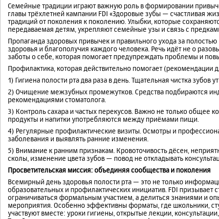
Семейные традиции играют важную роль в формировании привычек
главы трёхлетней кампании FDI «Здоровые зубы — счастливая жиз
традиций от поколения к поколению. Улыбки, которые сохраняются
передаваемая детям, укрепляют семейные узы и связь с предкам
Пропаганда здоровых привычек и правильного ухода за полостью 
здоровья и благополучия каждого человека. Речь идёт не о разов
заботы о себе, которая помогает предупреждать проблемы и пов
Профилактика, которая действительно помогает (рекомендации д
1) Гигиена полости рта два раза в день. Тщательная чистка зубов у
2) Очищение межзубных промежутков. Средства подбираются инди
рекомендациями стоматолога.
3) Контроль сахара и частых перекусов. Важно не только общее кол
продукты и напитки употребляются между приёмами пищи.
4) Регулярные профилактические визиты. Осмотры и профессион
заболевания и выявлять ранние изменения.
5) Внимание к ранним признакам. Кровоточивость дёсен, неприятн
сколы, изменение цвета зубов — повод не откладывать консульта
Просветительская миссия: объединяя сообщества и поколения
Всемирный день здоровья полости рта — это не только информац
образовательных и профилактических инициатив. FDI призывает 
ограничиваться формальным участием, а делиться знаниями и оп
мероприятия. Особенно эффективны форматы, где школьники, ст
участвуют вместе: уроки гигиены, открытые лекции, консультаци