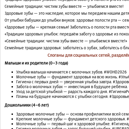
Семейные традиции: чистим зубы вместе — улыбаемся вместе!
Здоровые зубы — это наследие, которое мы передаем нашим дет
От улыбки бабушки до улыбки внуков: здоровье полости рта — се
«Здоровые зубы — крепкая семья! Заботьтесь о полости рта вмест
«Традиции здоровых улыбок: передаём заботу о здоровье из поко
«Семейные традиции: чистим зубы вместе — улыбаемся вместе!»
Семейные традиции здоровья: заботьтесь о зубах, заботьтесь о бл
Слоганы для социальных сетей, раздел
Малыши и их родители (0–3 года)
Улыбка малыша начинается с молочных зубов. #WOHD2026
Молочные зубы — фундамент здоровья на всю жизнь. #Улы
Гигиена с первых дней — уверенная улыбка завтра. #Здоро
Забота о молочных зубах — инвестиция в будущее ребёнка
Уход за детской улыбкой — радость каждого дня. #Гигиена
Планы на будущее начинаются с улыбки сегодня. #Здоровь
Дошкольники (4–6 лет)
Здоровые молочные зубы — основа профилактики всей се
Крепкие молочные зубы — фундамент детского здоровья.
Молочные зубы — первый шаг к здоровой улыбке. #Гигиен
Гигиена молочных зубов — залог будущей улыбки. #UPGRA