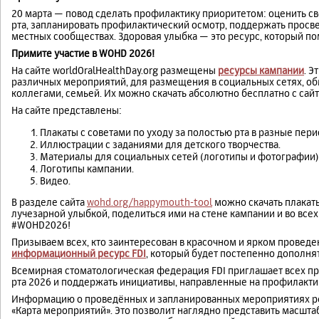
20 марта — повод сделать профилактику приоритетом: оценить св
рта, запланировать профилактический осмотр, поддержать просве
местных сообществах. Здоровая улыбка — это ресурс, который пом
Примите участие в WOHD 2026!
На сайте worldOralHealthDay.org размещены
ресурсы кампании
. 
различных мероприятий, для размещения в социальных сетях, о
коллегами, семьей. Их можно скачать абсолютно бесплатно с сайта
На сайте представлены:
Плакаты с советами по уходу за полостью рта в разные пер
Иллюстрации с заданиями для детского творчества.
Материалы для социальных сетей (логотипы и фотографии)
Логотипы кампании.
Видео.
В разделе сайта
wohd.org/happymouth-tool
можно скачать плакаты
лучезарной улыбкой, поделиться ими на стене кампании и во все
#WOHD2026!
Призываем всех, кто заинтересован в красочном и ярком проведе
информационный ресурс FDI
, который будет постепенно дополня
Всемирная стоматологическая федерация FDI приглашает всех п
рта 2026 и поддержать инициативы, направленные на профилакт
Информацию о проведённых и запланированных мероприятиях рек
«Карта мероприятий». Это позволит наглядно представить масштаб 