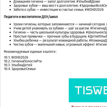
Домашняя гигиена — залог долголетия. #УлыбкаВДоме
Здоровье зубов — ваш мост к долголетию. #ЗдоровьеВсейС
Забота о зубах — инвестиции в счастье семьи. #WOHD2026
Педагоги и воспитатели ДОУ/школ
Уроки гигиены, которые запоминаются — начинай сегодня
Учим детей ухаживать за зубами — шаг за шагом. #Гигиена
Гигиена — часть школьной культуры здоровья. #ШкольноеЗ
Простые привычки — прочные зубы в будущем. #ДетиИУлы
Улыбка ребенка — результат командной работы. #Команда
Чистка зубов — маленький навык, огромный эффект. #Гиги
Рекомендуемые единые хэштеги :
10.1. WOHD2026
10.2. ГигиенаПолостиРта
10.3. УлыбкаДетей
10.4. ЗдоровьеСемьи