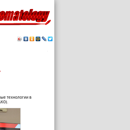
.
»
ные технологии в
КО).