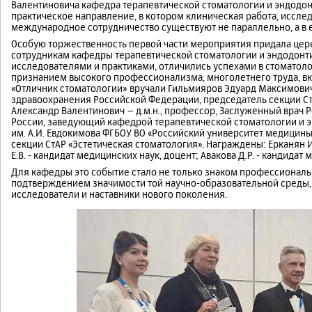
Валентиновича кафедра терапевтической стоматологии и эндодон
практическое направление, в котором клиническая работа, иссле
международное сотрудничество существуют не параллельно, а в
Особую торжественность первой части мероприятия придала цер
сотрудникам кафедры терапевтической стоматологии и эндодонт
исследователями и практиками, отличились успехами в стоматоло
признанием высокого профессионализма, многолетнего труда, вк
«Отличник стоматологии» вручали Гильмияров Эдуард Максимович 
здравоохранения Российской Федерации, председатель секции Ст
Александр Валентинович – д.м.н., профессор, Заслуженный врач
России, заведующий кафедрой терапевтической стоматологии и э
им. А.И. Евдокимова ФГБОУ ВО «Российский университет медицин
секции СтАР «Эстетическая стоматология». Награждены: Ерканян И
Е.В. - кандидат медицинских наук, доцент; Авакова Д.Р. - кандидат 
Для кафедры это событие стало не только знаком профессиональ
подтверждением значимости той научно-образовательной среды, 
исследователи и наставники нового поколения.