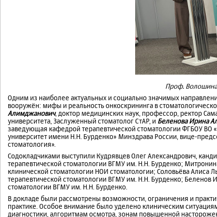
Проф. Волошина
Одним из наиболее актуальных и социально значимых направлени
вооружён: мифы и реальность онкоскрининга в стоматологическо
Алимджанович
, доктор медицинских наук, профессор, ректор Са
университета, Заслуженный стоматолог СтАР, и
Беленова Ирина А
заведующая кафедрой терапевтической стоматологии ФГБОУ ВО 
университет имени Н.Н. Бурденко» Минздрава России, вице-предс
стоматология».
Содокладчиками выступили Кудрявцев Олег Александрович, канди
терапевтической стоматологии ВГМУ им. Н.Н. Бурденко; Митронин
клинической стоматологии НОИ стоматологии; Соловьёва Алиса Л
терапевтической стоматологии ВГМУ им. Н.Н. Бурденко; Беленов 
стоматологии ВГМУ им. Н.Н. Бурденко.
В докладе были рассмотрены возможности, ограничения и практи
практике. Особое внимание было уделено клиническим ситуаци
диагностики, алгоритмам осмотра, зонам повышенной насторожен