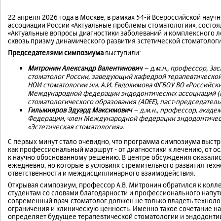
22 апреля 2026 года в Москве, в рамках 54-й Всероссийской нау
ассоциации России «Актуальные проблемы стоматологии», состо
«Актуальные вопросы диагностики заболеваний и комплексного л
сквозь призму динамического развития эстетической стоматологи
Председателями симпозиума
выступили:
Митронин Александр Валентинович
– д.м.н., профессор, З
стоматолог России, заведующий кафедрой терапевтической
НОИ стоматологии им. А.И. Евдокимова ФГБОУ ВО «Российск
Международной федерации эндодонтических ассоциаций (IF
стоматологического образования (ADEE), паст-председатель
Гильмияров Эдуард Максимович
– д.м.н., профессор, акаде
Федерации, член Международной федерации эндодонтически
«Эстетическая стоматология».
С первых минут стало очевидно, что программа симпозиума выст
как профессиональный маршрут - от диагностики к лечению, от 
к научно обоснованному решению. В центре обсуждения оказалис
ежедневно, но которые в условиях стремительного развития техн
ответственности и междисциплинарного взаимодействия.
Открывая симпозиум, профессор А.В. Митронин обратился к колл
студентам со словами благодарности и профессионального напутс
современный врач-стоматолог должен не только владеть технолог
ограничения и клиническую ценность. Именно такое сочетание на
определяет будущее терапевтической стоматологии и эндодонти