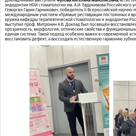
эндодонтии НОИ стоматологии им. А.И. Евдокимова Российского у
Геворгян Гарик Гарникович, победитель II Всероссийской научно
международным участием «Прямые реставрации постоянных и вре
кружка кафедры терапевтической стоматологии и эндодонтии Ро
выступил проф. Митронин А.В. Доклад был посвящён восстановле
прозрачность, морфология, оптические свойства и функциональн
единая система. Такой подход особенно важен в современной эсте
восстановить дефект, а воссоздать естественную гармонию зубног