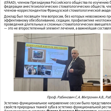
(EFAAD), членом Президиума Российского общества по изучению 
федерации анестезиологических стоматологических обществ, ч
членом-корреспондентом Французской стоматологической акаде
Доклад был посвящён тем вопросам, без которых невозможно пр
эффективному обезболиванию, седации, профилактике неотложн
проведения длительных и сложных стоматологических вмешатель
— это не второстепенный элемент лечения, а важнейшая состав
Проф. Рабинович С.А.
Митронин А.В., Раб
Эстетико-функциональное направление сессии было представле
свойств природных тканей зуба в эстетико-функциональной рест
Докладчиками выступили
Фулова Ангелина Манолисовна,
ассисте