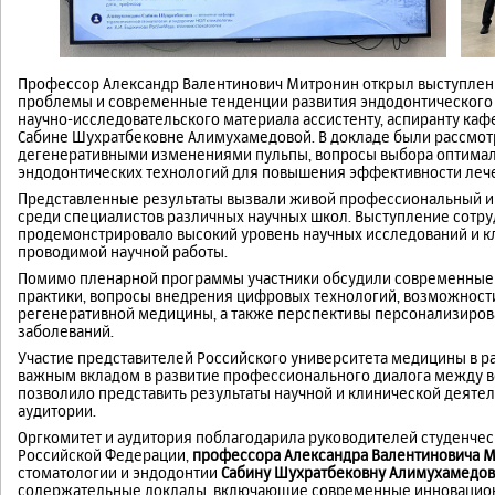
Профессор Александр Валентинович Митронин открыл выступлени
проблемы и современные тенденции развития эндодонтического 
научно-исследовательского материала ассистенту, аспиранту ка
Сабине Шухратбековне Алимухамедовой. В докладе были рассмо
дегенеративными изменениями пульпы, вопросы выбора оптимал
эндодонтических технологий для повышения эффективности лече
Представленные результаты вызвали живой профессиональный ин
среди специалистов различных научных школ. Выступление сотр
продемонстрировало высокий уровень научных исследований и кл
проводимой научной работы.
Помимо пленарной программы участники обсудили современные 
практики, вопросы внедрения цифровых технологий, возможност
регенеративной медицины, а также перспективы персонализиров
заболеваний.
Участие представителей Российского университета медицины в р
важным вкладом в развитие профессионального диалога между 
позволило представить результаты научной и клинической деят
аудитории.
Оргкомитет и аудитория поблагодарила руководителей студенчес
Российской Федерации,
профессора Александра Валентиновича 
стоматологии и эндодонтии
Сабину Шухратбековну Алимухамедов
содержательные доклады, включающие современные инновацион