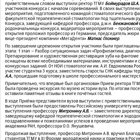
приветственным словом выступили ректор ТГМУ
Боймурадов Ш.А.
участников конкурса с началом соревнований. В своих выступлен
мероприятия, подготовленного командой стоматологического фак
факультетской терапевтической стоматологии под тщательным р
Конкурса, заведующей кафедрой профессора, д.м.н.
Бекжановой 
родоначальницы конкурса, модератора мероприятия – профессо
открытия проложил профессор из Германии, председатель жюри и
вице-президент компании «МегаДента»
Матиас Глокиер
.
По завершении церемонии открытия участники были приглашены 
этапа: 1 этап – Разбор ситуационных задач «Профилактика, диагнос
Препарирование и художественная реставрация зуба на фантоме 
оснащены всеми необходимыми материалами, инструментами и 
конкурсных заданий. От НОИ стоматологии им. А.И. Евдокимова 
участие студентка 3 курса, заместитель старосты СНК кафедры т
А.А.
, прошедшая подготовку в школе профессионального мастерст
Примечательно, что впервые был организован Прием ректора ТГ
была проведена экскурсия по музею истории вуза. По итогам пос
оставили памятные отзывы в книге почётных гостей.
В ходе Приёма представители вузов выступили с приветственным
выступления были предоставлены Российскому университету меди
выступления профессору
Митронину А.В.
– заместителю директор
заведующему кафедрой терапевтической стоматологии и эндодон
поздравлениями и пожеланиями успехов в проведении мероприяти
академика РАН, профессора О.О. Янушевича.
Продолжая выступление, профессор Митронин А.В. вручил Благод
студентов ТГМУ в XI Форуме молодёжной науки и практики в Росу