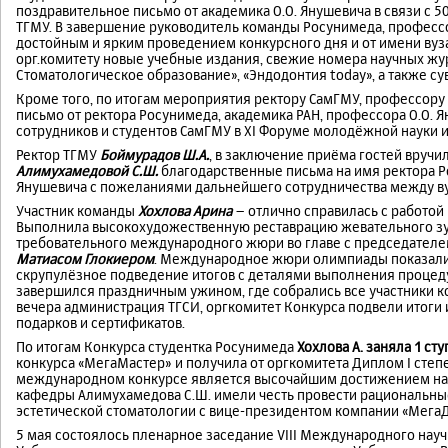
поздравительное письмо от академика О.О. Янушевича в связи с
ТГМУ. В завершение руководитель команды Росунимеда, профессо
достойным и ярким проведением конкурсного дня и от имени вуз
орг.комитету новые учебные издания, свежие номера научных жур
Стоматологическое образование», «Эндодонтия today», а также 
Кроме того, по итогам мероприятия ректору СамГМУ, профессору
письмо от ректора Росунимеда, академика РАН, профессора О.О. Я
сотрудников и студентов СамГМУ в XI Форуме молодёжной науки и
Ректор ТГМУ
Боймурадов Ш.А.
, в заключение приёма гостей вруч
Алимухамедовой С.Ш.
благодарственные письма на имя ректора Р
Янушевича с пожеланиями дальнейшего сотрудничества между ву
Участник команды
Хохлова Арина
– отлично справилась с работой
Выполнила высокохудожественную реставрацию жевательного зу
требовательного международного жюри во главе с председателе
Матиасом Глокиером
. Международное жюри олимпиады показали 
скрупулёзное подведение итогов с деталями выполнения процед
завершился праздничным ужином, где собрались все участники к
вечера администрация ТГСИ, оргкомитет Конкурса подвели итоги
подарков и сертификатов.
По итогам Конкурса студентка Росунимеда
Хохлова А. заняла 1 ст
конкурса «МегаМастер» и получила от оргкомитета Диплом I степ
международном конкурсе является высочайшим достижением наш
кафедры Алимухамедова С.Ш. имели честь провести рациональные
эстетической стоматологии с вице-президентом компании «Мега
5 мая состоялось пленарное заседание VIII Международного науч