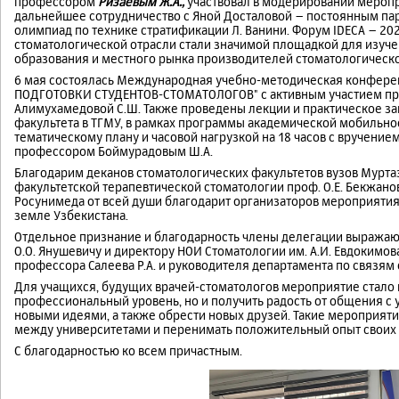
профессором
Ризаевым Ж.А.,
участвовал в модерировании меропри
дальнейшее сотрудничество с Яной Досталовой – постоянным п
олимпиад по технике стратификации Л. Ванини. Форум IDECA – 20
стоматологической отрасли стали значимой площадкой для изуче
образования и местного рынка производителей стоматологическ
6 мая состоялась Международная учебно-методическая конфе
ПОДГОТОВКИ СТУДЕНТОВ-СТОМАТОЛОГОВ" с активным участием пре
Алимухамедовой С.Ш. Также проведены лекции и практическое зан
факультета в ТГМУ, в рамках программы академической мобильно
тематическому плану и часовой нагрузкой на 18 часов с вручени
профессором Боймурадовым Ш.А.
Благодарим деканов стоматологических факультетов вузов Муртаз
факультетской терапевтической стоматологии проф. О.Е. Бекжанов
Росунимеда от всей души благодарит организаторов мероприятия
земле Узбекистана.
Отдельное признание и благодарность члены делегации выражают
О.О. Янушевичу и директору НОИ Стоматологии им. А.И. Евдокимов
профессора Салеева Р.А. и руководителя департамента по связям
Для учащихся, будущих врачей-стоматологов мероприятие стало 
профессиональный уровень, но и получить радость от общения с 
новыми идеями, а также обрести новых друзей. Такие мероприят
между университетами и перенимать положительный опыт своих 
С благодарностью ко всем причастным.