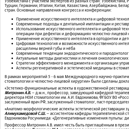
Узбекистана с участием экспертов из разных стран: Узбекистана, 
Турции, Германии, Италии, Китая, Казахстана, Азербайджана, Бела
стран. Основные направления конгресса и конференции:
Применение искусственного интеллекта и цифровой технол
Современные подходы к дентальной имплантации и рестав
Использование искусственного интеллекта и цифровой тех
операции при дефектах и деформациях челюстно-лицевой 
Применение искусственного интеллекта в ортодонтии и дет
Цифровая технология и возможности искусственного инте
расщелины верней губы и нёба
Современные тенденции эндодонтического и пародонтолог
Актуальные методы диагностики и лечения онкологических
Стратегии эффективного менеджмента и организации упра
Аспекты регенеративной и эстетической медицины в стомат
В рамках мероприятий 5 - 6 мая Международного научно-практич
стоматологии и челюстно-лицевой хирургии» были сделаны докл
«Эстетико-функциональные аспекты в художественной реставрац
Митронин А.В.
– д.м.н., профессор, заведующий кафедрой терапе
директора НОИ стоматологии им. А.И. Евдокимова, ФГБОУ ВО «Ро
заслуженный врач РФ, заслуженный стоматолог, паст-председател
«Анатомо-морфологические аспекты эстетической реставрации з
Алимухамедовой С.Ш.
– ассистентом кафедры терапевтической ст
Евдокимова Росунимеда: «Дегенеративные изменения пульпы: диа
Профессор Митронин А.В. имел честь быть приглашённым в прези