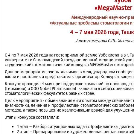
«MegaMaster
Международный научно-прак
«Актуальные проблемы стоматологии и
4 – 7 мая 2026 года, Таш
Алимухамедова С.Ш., Хохлова А
С 4 по 7 мая 2026 года на гостеприимной земле Узбекистана в г.
университет и Самаркандский государственный медицинский уни
студенческий стоматологический конкурс «MEGAMaster», который б
Данное мероприятие очень значимое в международном сообществ
жюри и постоянный представитель, организатор Конкурса, вице-
Конкурс проходил 4 мая при поддержке компаний по производст
(Германия) и OOO Nobel Pharmsanoat, включала в себя соревнова
стоматологических факультетов разных стран.
Цель мероприятия - обмен знаниями и опытом между специалист
диагностики, лечения и профилактики стоматологических заболев
методов, а также повышение квалификации врачей для улучшения
Этапы конкурса составляли:
1 этап – Разбор ситуационных задач «Профилактика, диагно
2 этап – Препарирование и художественная реставрация 