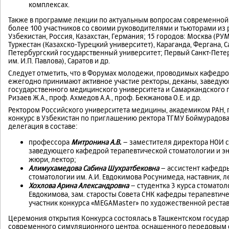
комплексах.
Также в программе лекции по актуальным вопросам современной
более 100 участников со своими руководителями и тьюторами из 
Узбекистан, Россия, Казахстан, Германия; 15 городов: Москва (РУМ
Туркестан (Казахско-Турецкий университет), Караганда, Фергана, С
Петербургский государственный университет; Первый Санкт-Пет
им. И.П. Павлова), Саратов и др.
Следует отметить, что в Форумах молодежи, проводимых кафедро
ежегодно принимают активное участие ректоры, деканы, заведу
государственного медицинского университета и Самаркандского 
Ризаев Ж.А., проф. Ахмедов А.А., проф. Бекжанова О.Е. и др.
Ректором Российского университета медицины, академиком РАН
конкурс в Узбекистан по приглашению ректора ТГМУ Боймурадова 
делегация в составе:
профессора
Митронина А.В.
– заместителя директора НОИ с
заведующего кафедрой терапевтической стоматологии и энд
жюри, лектор;
Алимухамедова Сабина Шухратбековна
– ассистент кафедр
стоматологии им. А.И. Евдокимова Росунимеда, наставник, л
Хохлова Арина Александровна
– студентка 3 курса стоматол
Евдокимова, зам. старосты Совета СНК кафедры терапевтич
участник конкурса «MEGAMaster» по художественной рестав
Церемония открытия Конкурса состоялась в Ташкентском госуда
современного симуляционного центра, оснащенного передовым 