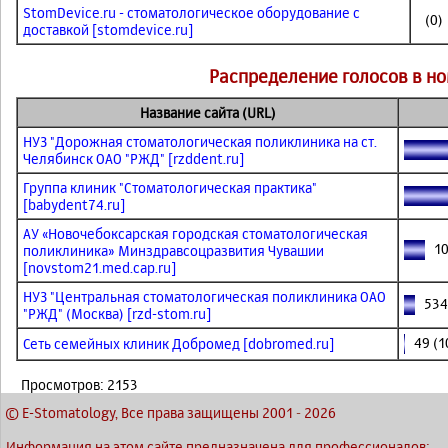
StomDevice.ru - стоматологическое оборудование с
(0)
доставкой [stomdevice.ru]
Распределение голосов в н
Название сайта (URL)
НУЗ "Дорожная стоматологическая поликлиника на ст.
Челябинск ОАО "РЖД" [rzddent.ru]
Группа клиник "Стоматологическая практика"
[babydent74.ru]
АУ «Новочебоксарская городская стоматологическая
102
поликлиника» Минздравсоцразвития Чувашии
[novstom21.med.cap.ru]
НУЗ "Центральная стоматологическая поликлиника ОАО
534 
"РЖД" (Москва) [rzd-stom.ru]
49 (1
Сеть семейных клиник Добромед [dobromed.ru]
Просмотров: 2153
© E-Stomatology, Все права защищены 2001
-
2026
Информация на этом сайте предназначена для профессионалов: