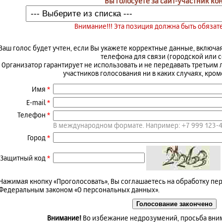
Вы голосуете за сайт-участник ко
Внимание!!! Эта позиция должна быть обяза
Ваш голос будет учтен, если Вы укажете корректные данные, включа
телефона для связи (городской или с
Организатор гарантирует не использовать и не передавать третьим
участников голосования ни в каких случаях, кром
Имя
*
E-mail
*
Телефон
*
В международном формате. Например: +7 999 123-
Город
*
Защитный код
*
Нажимая кнопку «Проголосовать», Вы соглашаетесь на обработку пер
Федеральным законом «О персональных данных».
Внимание!
Во избежание недрозумений, просьба вни