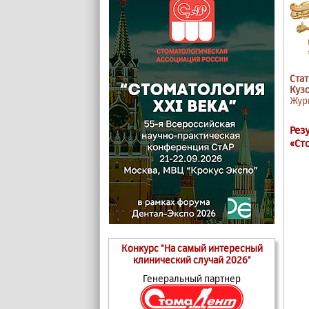
Стат
Кузо
Журн
Рез
«Ст
Конкурс "На самый интересный
клинический случай 2026"
Генеральный партнер