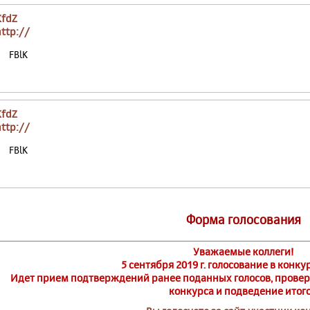
KfdZ
http://
FBlK
KfdZ
http://
FBlK
Форма голосования
Уважаемые коллеги!
5 сентября 2019 г. голосование в конку
Идет прием подтверждений ранее поданных голосов, провер
конкурса и подведение итого