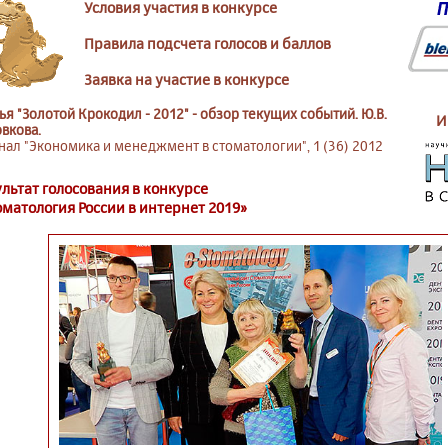
Условия участия в конкурсе
Правила подсчета голосов и баллов
Заявка на участие в конкурсе
ья "Золотой Крокодил - 2012" - обзор текущих событий. Ю.В.
И
вкова.
ал "Экономика и менеджмент в стоматологии", 1 (36) 2012
ультат голосования в конкурсе
оматология России в интернет 2019»