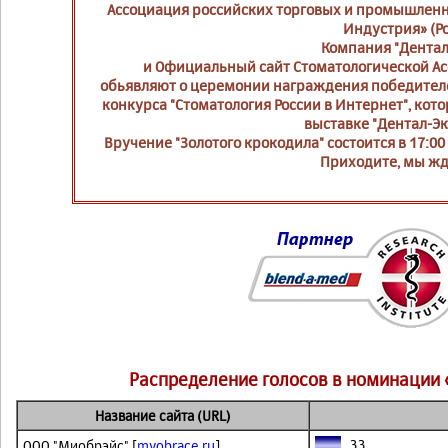
Ассоциация российских торговых и промышлен
Индустрия» (Ро
Компания "Дентал
и Официальный сайт Стоматологической Ас
обьявляют о церемонии награждения победител
конкурса "Стоматология России в Интернет", кото
выставке "Дентал-Эк
Вручение "Золотого крокодила" состоится в 17:00 
Приходите, мы жд
Распределение голосов в номинации 
Название сайта (URL)
33
ООО "Миобрэйс" [
myobrace.ru
]