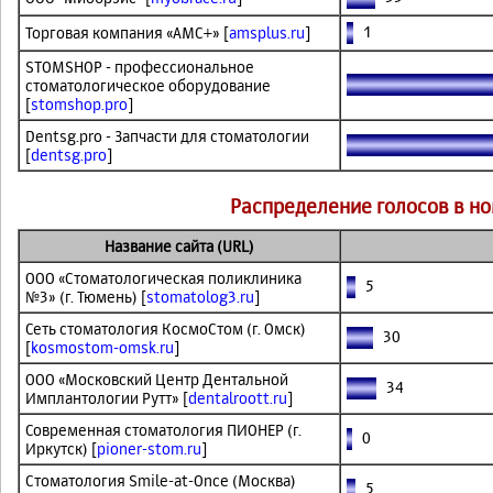
1
Торговая компания «АМС+» [
amsplus.ru
]
STOMSHOP - профессиональное
стоматологическое оборудование
[
stomshop.pro
]
Dentsg.pro - Запчасти для стоматологии
[
dentsg.pro
]
Распределение голосов в н
Название сайта (URL)
ООО «Стоматологическая поликлиника
5
№3» (г. Тюмень) [
stomatolog3.ru
]
Сеть стоматология КосмоСтом (г. Омск)
30
[
kosmostom-omsk.ru
]
ООО «Московский Центр Дентальной
34
Имплантологии Рутт» [
dentalroott.ru
]
Современная стоматология ПИОНЕР (г.
0
Иркутск) [
pioner-stom.ru
]
Стоматология Smile-at-Once (Москва)
5