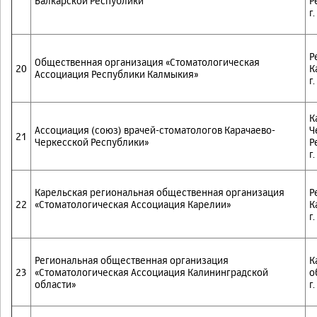
Балкарской Республики
Р
г
Р
Общественная организация «Стоматологическая
20
К
Ассоциация Республики Калмыкия»
г
К
Ассоциация (союз) врачей-стоматологов Карачаево-
Ч
21
Черкесской Республики»
Р
г
Карельская региональная общественная организация
Р
22
«Стоматологическая Ассоциация Карелии»
К
г
Региональная общественная организация
К
23
«Стоматологическая Ассоциация Калининградской
о
области»
г