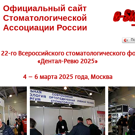
Официальный сайт
Стоматологической
Ассоциации России
П
22-го Всероссийского стоматологического ф
«Дентал-Ревю 2025»
4 – 6 марта 2025 года, Москва