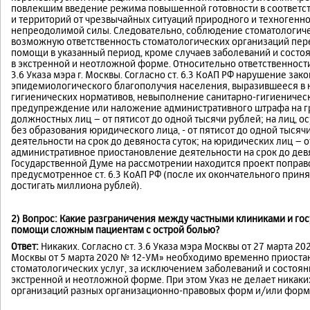
повлекшим введение режима повышенной готовности в соответстви
и территорий от чрезвычайных ситуаций природного и техногенно
непреодолимой силы. Следовательно, соблюдение стоматологичес
возможную ответственность стоматологических организаций пере
помощи в указанный период, кроме случаев заболеваний и сост
в экстренной и неотложной форме. Относительно ответственност
3.6 Указа мэра г. Москвы. Согласно ст. 6.3 КоАП РФ нарушение за
эпидемиологического благополучия населения, выразившееся в 
гигиенических нормативов, невыполнение санитарно-гигиеничес
предупреждение или наложение административного штрафа на гра
должностных лиц – от пятисот до одной тысячи рублей; на лиц,
без образования юридического лица, - от пятисот до одной тыся
деятельности на срок до девяноста суток; на юридических лиц – о
административное приостановление деятельности на срок до девя
Государственной Думе на рассмотрении находится проект поправ
предусмотренное ст. 6.3 КоАП РФ (после их окончательного при
достигать миллиона рублей).
2) Вопрос: Какие разграничения между частными клиниками и го
помощи сложным пациентам с острой болью?
Ответ:
Никаких. Согласно ст. 3.6 Указа мэра Москвы от 27 марта 2
Москвы от 5 марта 2020 № 12-УМ» необходимо временно приостанов
стоматологических услуг, за исключением заболеваний и состоя
экстренной и неотложной форме. При этом Указ не делает никаки
организаций разных организационно-правовых форм и/или форм 