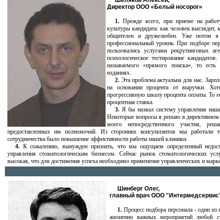
Шеляков Алексей,
Директор ООО «Белый носорог»
1.
Прежде всего, при приеме на работу
культуры кандидата: как человек выглядит, к
общителен и дружелюбен. Уже потом я 
профессиональный уровнь. При подборе пер
пользовались услугами рекрутинговых аге
психологическое тестирование кандидато
называемого «прямого поиска», то есть
изданиях.
2.
Эта проблема актуальна для нас. Зарпл
на основании процента от выручки. Хот
прогрессивную шкалу процента оплаты. То е
процентная ставка.
3.
Я бы назвал систему управления наше
Некоторые вопросы я решаю в директивном п
моего непосредственного участия, ре
предоставленных им полномочий. Из сторонних консультантов мы работали
сотрудничества было повышение эффективности работы нашей клиники.
4.
К сожалению, вынужден признать, что мы ощущаем определенный недост
управления стоматологическим бизнесом. Сейчас рынок стоматологических усл
высокая, что для достижения успеха необходимо применение управленческих и марк
Шинберг Олег,
главный врач ООО "Интермедсервис
1.
Процесс подбора персонала - один из
жизненно важных мероприятий любой ст