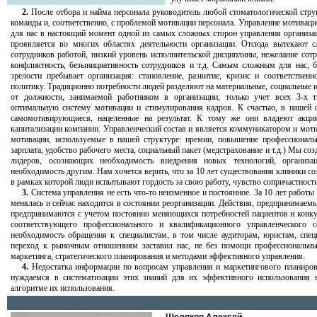
2.
После отбора и найма персонала руководитель любой стоматологической стру
команды и, соответственно, с проблемой мотивации персонала. Управление мотиваци
для нас в настоящий момент одной из самых сложных сторон управления организац
проявляется во многих областях деятельности организации. Отсюда вытекают 
сотрудников работой, низкий уровень исполнительской дисциплины, нежелание со
конфликтность, безынициативность сотрудников и т.д. Самым сложным для нас, б
зрелости пребывает организация: становление, развитие, кризис и соответстве
политику. Традиционно потребности людей разделяют на материальные, социальные
от должности, занимаемой работником в организации, только учет всех 3-х т
оптимальную систему мотивации и стимулирования кадров. К счастью, в нашей о
самомотивирующиеся, нацеленные на результат. К тому же они владеют акци
капитализации компании. Управленческий состав и является коммуникатором и мот
мотивации, используемые в нашей структуре: премии, повышение профессиональн
зарплата, удобство рабочего места, социальный пакет (медстрахование и т.д.) Мы 
лидеров, осознающих необходимость внедрения новых технологий, организ
необходимость другим. Нам хочется верить, что за 10 лет существования клиники со
в рамках которой люди испытывают гордость за свою работу, чувство сопричастности
3.
Система управления не есть что-то неизменное и постоянное. За 10 лет работы
менялась и сейчас находится в состоянии реорганизации. Действия, предпринимае
предпринимаются с учетом постоянно меняющихся потребностей пациентов и конку
соответствующего профессионального и квалификационного управленческого 
необходимость обращения к специалистам, в том числе аудиторам, юристам, спе
переход к рыночным отношениям заставил нас, не без помощи профессиональных
маркетинга, стратегического планирования и методами эффективного управления.
4.
Недостатка информации по вопросам управления и маркетингового планиро
нуждаемся в систематизации этих знаний для их эффективного использования 
алгоритме их использования.