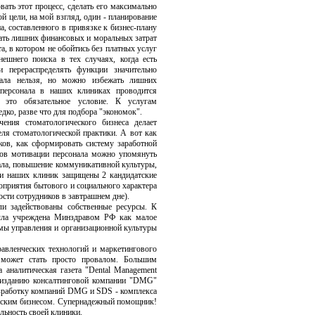
ать этот процесс, сделать его максимально
й цели, на мой взгляд, один - планирование
, составленного в привязке к бизнес-плану
жать лишних финансовых и моральных затрат
а, в котором не обойтись без платных услуг
нешнего поиска в тех случаях, когда есть
и перераспределять функции значительно
нала нельзя, но можно избежать лишних
 персонала в наших клиниках проводится
 это обязательное условие. К услугам
дко, разве что для подбора "экономок".
ения стоматологического бизнеса делает
еля стоматологической практики. А вот как
ков, как сформировать систему заработной
дов мотивации персонала можно упомянуть
ала, повышение коммуникативной культуры,
ами наших клиник защищены 2 кандидатские
роприятия бытового и социального характера
ности сотрудников в завтрашнем дне).
и задействованы собственные ресурсы. К
была учреждена Минздравом РФ как малое
емы управления и организационной культуры
авленческих технологий и маркетингового
 может стать просто провалом. Большим
 аналитическая газета "Dental Management
у изданию консалтинговой компании "DMG"
азработку компаний DMG и SDS - комплекса
ским бизнесом. Супернадежный помощник!
льность своей клиники.