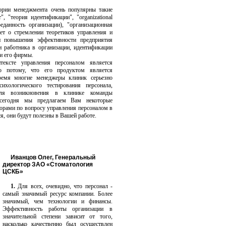
ории менеджмента очень популярны такие
, "теория идентификации", "organizational
данность организации), "организационная
ует о стремлении теоретиков управления и
и повышения эффективности предприятия
и работника в организации, идентификации
ми его фирмы.
тексте управления персоналом является
о потому, что его продуктом является
ремя многие менеджеры клиник серьезно
ихологического тестирования персонала,
для возникновения в клинике команды
 сегодня мы предлагаем Вам некоторые
орами по вопросу управления персоналом в
я, они будут полезны в Вашей работе.
Иванцов Олег, Генеральный
директор ЗАО «Стоматология
ЦСКБ»
1.
Для всех, очевидно, что персонал -
самый значимый ресурс компании. Более
значимый, чем технологии и финансы.
Эффективность работы организации в
значительной степени зависит от того,
насколько качественно был осуществлен