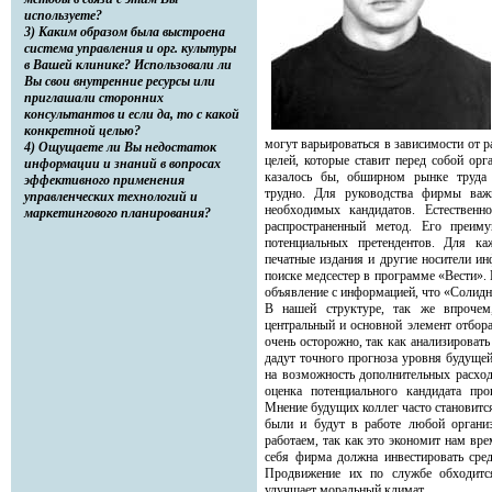
используете?
3) Каким образом была выстроена
система управления и орг. культуры
в Вашей клинике? Использовали ли
Вы свои внутренние ресурсы или
приглашали сторонних
консультантов и если да, то с какой
конкретной целью?
могут варьироваться в зависимости от 
4) Ощущаете ли Вы недостаток
целей, которые ставит перед собой орг
информации и знаний в вопросах
казалось бы, обширном рынке труда 
эффективного применения
трудно. Для руководства фирмы важ
управленческих технологий и
необходимых кандидатов. Естественн
маркетингового планирования?
распространенный метод. Его преим
потенциальных претендентов. Для ка
печатные издания и другие носители и
поиске медсестер в программе «Вести». 
объявление с информацией, что «Солидн
В нашей структуре, так же впрочем
центральный и основной элемент отбор
очень осторожно, так как анализировать
дадут точного прогноза уровня будущей
на возможность дополнительных расходо
оценка потенциального кандидата про
Мнение будущих коллег часто становит
были и будут в работе любой органи
работаем, так как это экономит нам вре
себя фирма должна инвестировать сред
Продвижение их по службе обходится
улучшает моральный климат.