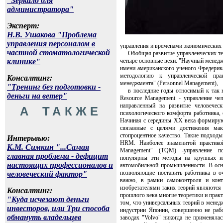
"Зеркало для
администратора"
Эксперт:
Н.В. Ушакова "Проблема
управления персоналом в
управления и временами экономических
частной стоматологической
Обобщая развитие управленческих те
четыре основные вехи: "Научный менедж
клинике"
имени американского ученого Фредерик
методологию к управленческой прак
Консалтинг:
менеджмента" (Personnel Management),
"Тренинг без подготовки -
в последние годы относимый к так
деньги на ветер"
Resource Management - управление чел
направленный на развитие человечес
А ТАКЖЕ
психологического комфорта работника, с
Начиная с середины XX века формирую
связанные с целями достижения мак
стопроцентное качество. Такие подходы
Интерьвью:
HRM. Наиболее знаменитой практикой
К.М. Симкин "...Самая
Management" (TQM) -управление пол
главная проблема - дефицит
популярны эти методы на крупных ин
настоящих профессионалов и
автомобильной промышленности. В осн
позволяющие поставить работника в оч
человеческий фактор"
важно, в рамки самоконтроля и конт
изобретателями таких теорий являются 
Консалтинг:
прошлого века многие теоретики и практ
"Куда исчезают деньги
том, что универсальных теорий в менедж
инвесторов, или Три способа
индустрии Японии, совершенно не раб
обмануть владельцев
заводах "Volvo" никогда не применяла