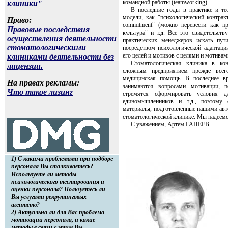
командной работы (teamworking).
клиники"
В последние годы в практике и те
модели, как "психологический контракт"
Право:
commitment" (можно перевести как пре
Правовые последствия
культура" и т.д. Все это свидетельств
осуществления деятельности
практических менеджеров искать пут
стоматологическими
посредством психологической адаптаци
его целей и мотивов с целями и мотива
клиниками деятельности без
Стоматологическая клиника в кон
лицензии.
сложным предприятием прежде всег
медицинская помощь. В последнее в
На правах рекламы:
занимаются вопросами мотивации, пс
Что такое лизинг
стремятся сформировать условия 
единомышленников и т.д., поэтому
материалы, подготовленные нашими авт
стоматологической клинике. Мы надеемс
С уважением, Артем ГАПЕЕВ
1) С какими проблемами при подборе
персонала Вы сталкиваетесь?
Используете ли методы
психологического тестирования и
оценки персонала? Пользуетесь ли
Вы услугами рекрутинговых
агентств?
2) Актуальна ли для Вас проблема
мотивации персонала, и какие
методы в связи с этим Вы