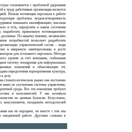
ктуры сталкивается с проблемой удержания
ей к труду работников организации является
ией. Низкая мотивация персонала к работе
следующие проблемы: неудовлетворенность
трудников повышать квалификацию, высокая
ыло и есть, определить в каком состоянии
нно, выработать правильную мотивационную
 и духовные. По нашему мнению, независимо
ипов потребностей позволяет разработать
рганизации управленческий состав - люди
ями и напрямую заинтересованы в росте
иватором для остального персонала. Методы
ого уровня за счет компании, стабильная
создаем систему поощрения для неформальных
ационных изменений и объясняющих эту
здана определенная корпоративная культура,
 к делу
 на стоматологическом рынке она постоянно
мые нами по улучшению системы управления,
рентной среды. Все эти изменения требуют
состава и исполнителей. У нас возникла
циалистам по ценным бумагам. Безусловно,
 консультантов, овладевать методологией
вания мы не ощущаем, но вместе с тем мы
в ежедневной работе. Другими словами в