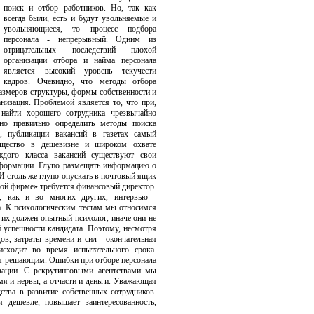
поиск и отбор работников. Но, так как
всегда были, есть и будут увольняемые и
увольняющиеся, то процесс подбора
персонала - непрерывный. Одним из
отрицательных последствий плохой
организации отбора и найма персонала
является высокий уровень текучести
кадров. Очевидно, что методы отбора
размеров структуры, формы собственности и
анизация. Проблемой является то, что при,
найти хорошего сотрудника чрезвычайно
но правильно определить методы поиска
о, публикации вакансий в газетах самый
ущество в дешевизне и широком охвате
ждого класса вакансий существуют свои
нформации. Глупо размещать информацию о
И столь же глупо опускать в почтовый ящик
ой фирме» требуется финансовый директор.
, как и во многих других, интервью -
а. К психологическим тестам мы относимся
 их должен опытный психолог, иначе они не
 успешности кандидата. Поэтому, несмотря
в, затраты времени и сил - окончательная
исходит во время испытательного срока.
ся решающим. Ошибки при отборе персонала
зации. С рекрутинговыми агентствами мы
мя и нервы, а отчасти и деньги. Уважающая
ства в развитие собственных сотрудников.
 дешевле, повышает заинтересованность,