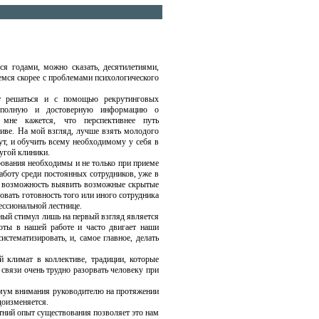
я годами, можно сказать, десятилетиями,
емся скорее с проблемами психологического
т решаться и с помощью рекрутинговых
е полную и достоверную информацию о
 мне кажется, что перспективнее путь
иве. На мой взгляд, лучше взять молодого
ут, и обучить всему необходимому у себя в
ругой клиники.
рования необходимы и не только при приеме
аботу среди постоянных сотрудников, уже в
т возможность выявить возможные скрытые
вать готовность того или иного сотрудника
ссиональной лестнице.
ный стимул лишь на первый взгляд является
роты в нашей работе и часто двигает наши
стематизировать, и, самое главное, делать
 климат в коллективе, традиции, которые
связи очень трудно разорвать человеку при
симум внимания руководителю на протяжении
доизменяется.
тний опыт существования позволяет это нам