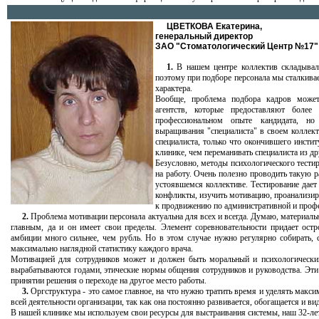
ЦВЕТКОВА Екатерина,
генеральный директор
ЗАО "Стоматологический Центр №17"
1.
В нашем центре коллектив складывалс
поэтому при подборе персонала мы сталкива
характера.
Вообще, проблема подбора кадров може
агентств, которые предоставляют боле
профессиональном опыте кандидата, но
выращивания "специалиста" в своем коллект
специалиста, только что окончившего инстит
клинике, чем переманивать специалиста из д
Безусловно, методы психологического тести
на работу. Очень полезно проводить такую р
устоявшемся коллективе. Тестирование дае
конфликты, изучить мотивацию, проанализиро
к продвижению по административной и профе
2.
Проблема мотивации персонала актуальна для всех и всегда. Думаю, материаль
главным, да и он имеет свои пределы. Элемент соревновательности придает ост
амбиции много сильнее, чем рубль. Но в этом случае нужно регулярно собирать, си
максимально наглядной статистику каждого врача.
Мотивацией для сотрудников может и должен быть моральный и психологический
вырабатываются годами, этические нормы общения сотрудников и руководства. Эти 
принятии решения о переходе на другое место работы.
3.
Оргструктура - это самое главное, на что нужно тратить время и уделять мак
всей деятельности организации, так как она постоянно развивается, обогащается и ви
В нашей клинике мы используем свои ресурсы для выстраивания системы, наш 32-ле