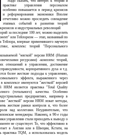
Надо сказать, что интерес к теории и
практике управления персоналом
особенно повышается в период кризисов
и реформирования экономики Вполне
отчетливо можно проследить совпадение
этапных событий в развитии теорий
 кризисов и индустриальных революций
орий за последние 100 лет, можно выделить
мент" или Тейлоризм — этап, названный по
а Тейлора, впервые применившего научную
тике, комплекс теорий "Персонального
 называемой "мягкой" версии HRM (Human
овеческими ресурсами) -комплекс теорий,
ких отношений в управлении, достижение
праведливости, корпоративного духа и т.д.
тся более жесткие подходы к управлению,
симального эффекта, выраженного через
 в комплексе именуются "жесткой" версией
 HRM является практика "Total Quality
ного (тотального) качества. Особенно
дустриальных предприятиях, например в
ове "жесткой" версии HRM лежат методы,
ень жесткие рамки контроля и, что более
роля над коллегами. Неудивительно, что
японские менеджеры. Наконец, в 90-е годы
ики управления стали приходить к выводу о
менте не существует. То, что эффективно в
отает в Англии или в Швеции, Кстати, на
сь практика TQM, а использовалась модель