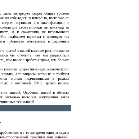
 меня интересует скорее общий уровень
ак он себя ведет на интервью, насколько он
всерьез оцениваю его квалификацию и
сонала для своей клиники мы пока еще не
нтств, и, к сожалению, не использовали
в. Мы подбираем персонал с помощью так
 мы публикуем объявления в различных
ата врачей в нашей клинике рассчитывается
елось бы отметить, что мы разработали
сть, чем выше выработка врача, тем больше
й клиники «директивно-демократической».
орядке, а те вопросы, которые не требуют
шаются моими подчиненными в рамках
 только с компанией DMG, целью нашего
аток знаний. Особенно знаний в области
уг настолько насыщен, конкуренция такая
етинговых технологий.
"
 проблемных и в то же время один из самых
оматологической практики или клиники.