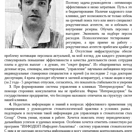
Поэтому задача руководителя - оптимизиров
эффективным и низко затратным. Путь к это
и бюджетирование. Наличие кадрового плана
клиники, дает возможность не только избе
на срочный поиск того или иного специалист
рекрутинговых агентств, но и избежать в
внутренние резервы. Обучать персонал 
выгоднее. Экономить на подборе персо
расходов. Психологическое тестирование
регулярно, а при приеме на работу -
рекрутинговых агентств прибегаем крайне ре
2.
Отсутствие инфраструктуры обеспеч
проблему мотивации персонала актуальной, на мой взгляд, для каждого руководит
стимулировать повышение эффективности и качества деятельности своих сотрудни
платы и других выплат - я думаю, это "секрет фирмы". Из общепринятых мето
деловые игры, семинары, анкетирование, "управление" научными амбициями персон
индивидуальные стажировки специалистов и врачей (за последние 2 года доктор
диссертации, 4 врача проходят обучение в заочной аспирантуре), а также акции и ме
(за 2 года - 5 декретных отпусков, согласитесь, это показатель стабильности и уверен
3
. При формировании системы управления в клиниках "Интермедсервис" был
помощи сторонних консультантов мы не прибегали. Фирма "Интермедсервис" 
государственное предприятие, что бесспорно наложило отпечаток на структуру сист
нашей клиники.
4.
Недостаток информации и знаний в вопросах эффективного применения упр
планирования у руководителя стоматологической практики в условиях рынка
подспорьем в получении такой информации для управленцев в стоматологии стала
Group". Очень умная, нужная в работе. Хочется пожелать этому периодическом
дальнейших успехов и удачных номеров. Особенно хочется отметить совместную р
программ "ИНФОДЕНТ-Инфодент-Аналитика" - систему управления стоматологиче
С ним я не ощущаю недостатка информации и могу оперативно контролировать деяте