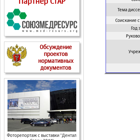
Партнер СтАР
Тема дисс
Соискание 
Год
Руково
Обсуждение
Учре
проектов
нормативных
документов
Фоторепортаж с выставки "Дентал