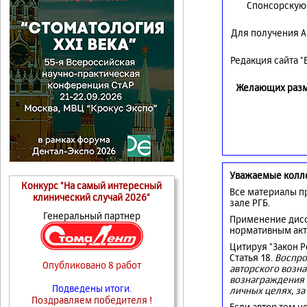
Спонсорскую 
Для получения А
Редакция сайта 
Желающих разме
Уважаемые колл
Конкурс "На самый интересный
Все материалы п
клинический случай 2026"
зале РГБ.
Генеральный партнер
Применение дисс
нормативным акт
Цитируя "Закон 
Статья 18.
Воспро
Опубликовано 8 работ
авторского возна
вознаграждения 
Подведены итоги.
личных целях, за
Поздравляем победителя !
Если автор тем н