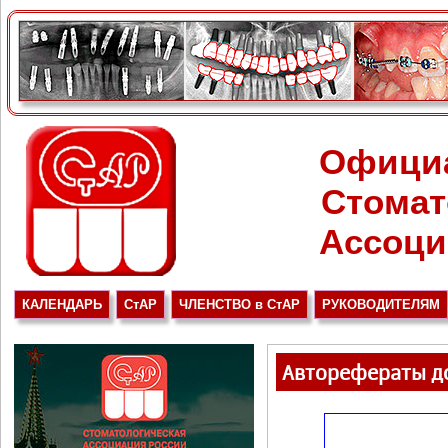
Офици
Стомат
Ассоци
КАЛЕНДАРЬ
СтАР
ЧЛЕНСТВО в СтАР
РУКОВОДИТЕЛЯМ
Авторефераты до