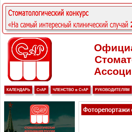
Офици
Стомат
Ассоци
КАЛЕНДАРЬ
СтАР
ЧЛЕНСТВО в СтАР
РУКОВОДИТЕЛЯМ
Фоторепортажи 