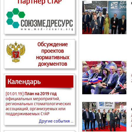
Партнер СтАР
Обсуждение
проектов
нормативных
документов
Календарь
[01.01.19]
План на 2019 год
официальных мероприятий,
региональных стоматологических
ассоциаций, организуемых или
поддерживаемых СтАР
Другие события ...