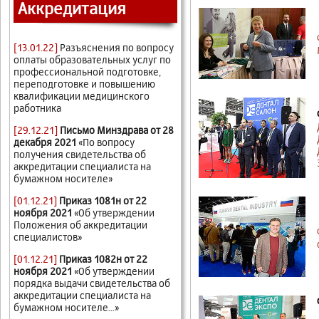
Аккредитация
[13.01.22]
Разъяснения по вопросу
оплаты образовательных услуг по
профессиональной подготовке,
переподготовке и повышению
квалификации медицинского
работника
[29.12.21]
Письмо Минздрава от 28
декабря 2021
«По вопросу
получения свидетельства об
аккредитации специалиста на
бумажном носителе»
[01.12.21]
Приказ 1081н от 22
ноября 2021
«Об утверждении
Положения об аккредитации
специалистов»
[01.12.21]
Приказ 1082н от 22
ноября 2021
«Об утверждении
порядка выдачи свидетельства об
аккредитации специалиста на
бумажном носителе...»