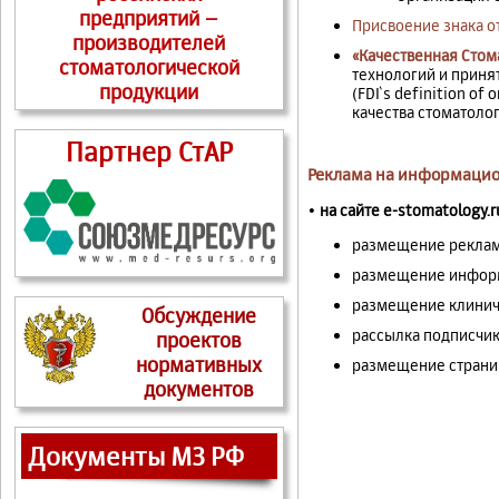
предприятий –
Присвоение знака 
производителей
«Качественная Стом
стоматологической
технологий и приня
продукции
(FDI`s definition of
качества стоматолог
Партнер СтАР
Реклама на информацио
•
на
сайте e-stomatology.r
размещение реклам
размещение информа
размещение клинич
Обсуждение
рассылка подписчик
проектов
нормативных
размещение страниц
документов
Документы МЗ РФ