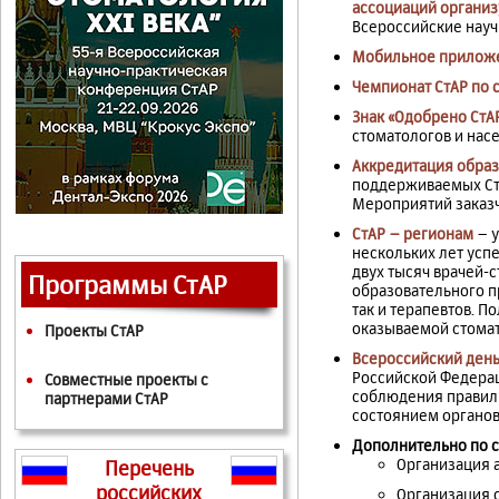
ассоциаций органи
Всероссийские нау
Мобильное приложе
Чемпионат СтАР по 
Знак «Одобрено СтА
стоматологов и нас
Аккредитация обра
поддерживаемых Ст
Мероприятий заказч
СтАР – регионам
– у
нескольких лет усп
двух тысяч врачей-
Программы СтАР
образовательного п
так и терапевтов. 
оказываемой стома
Проекты СтАР
Всероссийский день
Российской Федерац
Совместные проекты с
соблюдения правил 
партнерами СтАР
состоянием органов
Дополнительно по с
Организация 
Перечень
российских
Организация 