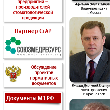
предприятий –
Адмакин Олег Иванов
производителей
Вице-президент
стоматологической
г. Москва
продукции
Партнер СтАР
Обсуждение
проектов
нормативных
документов
Власов Дмитрий Виктор
Член Правления
г. Красноярск
Документы МЗ РФ