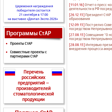
[11.01.16]
Отчет о пресс-
Церемония награждения
деятельности в РФ посред
победителя состоится
[26.12.15]
Президент СтАР 
21 сентября в 17:00
образования
на выставке «Дентал-Экспо 2026»
[12.09.15]
Пост-релиз Сов
посредством Непрерывного
Программы СтАР
[27.08.15]
Совещание "О н
посредством Непрерывног
Проекты СтАР
[28.08.15]
Интервью презид
внедрения процесса аккр
Совместные проекты с
партнерами СтАР
Перечень
российских
предприятий –
производителей
стоматологической
продукции