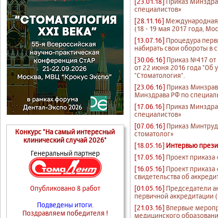
[23.01.18]
Приказ Минздрав
специалистов»
[28.11.16]
Международная 
(18 - 19 мая 2017 года, Мо
[13.07.16]
Процедура перв
набирать свои обороты в с
[30.06.16]
Приказ №417 от
от 22 июня 2016 года "Об
"Стоматология".
[23.06.16]
Приказ Минзрав
Минздрава РФ по специал
[17.06.16]
Приказ Минздра
специалистов»
[07.06.16]
Приказ Минтруда
Конкурс "На самый интересный
стоматолог»
клинический случай 2026"
[18.05.16]
Интервью презид
Генеральный партнер
[17.05.16]
Проект приказа
[16.05.16]
Проект приказа
свидетельства об аккреди
[01.05.16]
Председатели а
Опубликовано 8 работ
первичной аккредитации (
Подведены итоги.
[21.03.16]
Впервые меропр
Поздравляем победителя !
медицинского образовани