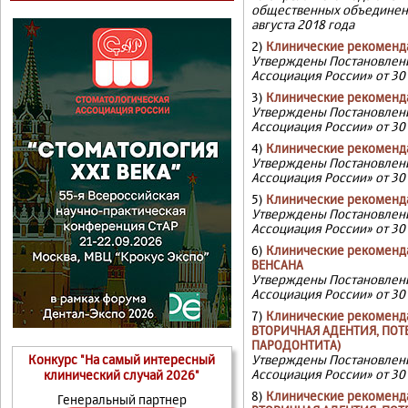
общественных объединений
августа 2018 года
2)
Клинические рекоменд
Утверждены Постановлени
Ассоциация России» от 30 
3)
Клинические рекоменд
Утверждены Постановлени
Ассоциация России» от 30 
4)
Клинические рекоменд
Утверждены Постановлени
Ассоциация России» от 30 
5)
Клинические рекоменд
Утверждены Постановлени
Ассоциация России» от 30 
6)
Клинические рекоменд
ВЕНСАНА
Утверждены Постановлени
Ассоциация России» от 30
7)
Клинические рекоменд
ВТОРИЧНАЯ АДЕНТИЯ, ПОТ
ПАРОДОНТИТА)
Конкурс "На самый интересный
Утверждены Постановлени
Ассоциация России» от 30
клинический случай 2026"
8)
Клинические рекоменд
Генеральный партнер