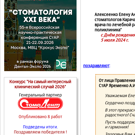
Алексеенко Елену А
стоматологов Карач
врача по лечебной 
поликлиника"
с Днём рождения
5 июля 2024 г.
поздравляют
:
От лица Правлени
Конкурс "На самый интересный
СтАР Яременко А.И
клинический случай 2026"
Генеральный партнер
Уважаемая Еле
Сердечно позд
В этот прекрас
радостного! Сч
Опубликовано 8 работ
Пусть поддержи
и гармония!
Подведены итоги.
Поздравляем победителя !
Здоровья Вам, 