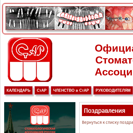
Офици
Стомат
Ассоци
КАЛЕНДАРЬ
СтАР
ЧЛЕНСТВО в СтАР
РУКОВОДИТЕЛЯМ
Поздравления
Вернуться к списку поздр