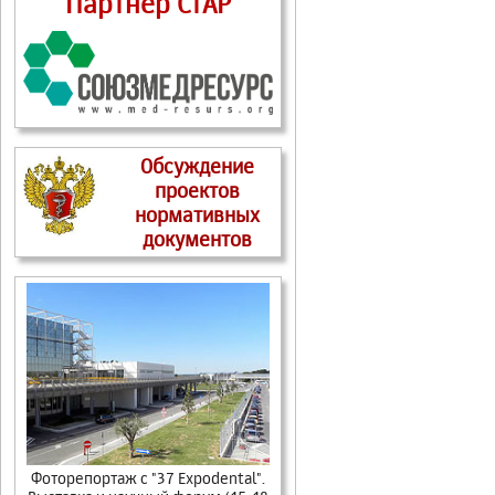
Партнер СтАР
Обсуждение
проектов
нормативных
документов
Фоторепортаж c "37 Expodental".