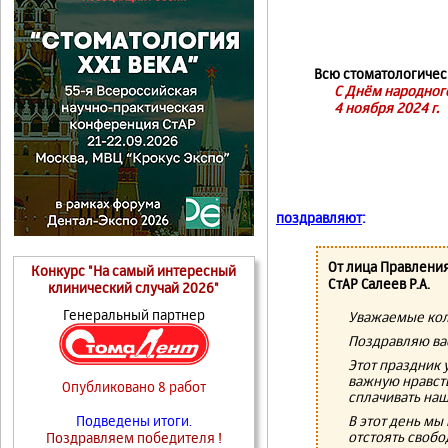
Всю стоматологичес
С Днём народного
4 ноября 2024 г.
поздравляют
:
От лица Правлени
Конкурс "На самый интересный
СтАР Салеев Р.А.
клинический случай 2026"
Генеральный партнер
Уважаемые кол
Поздравляю вас
Этот праздник 
важную нравст
Опубликовано 8 работ
сплачивать наш
В этот день мы
Подведены итоги.
отстоять свобо
Поздравляем победителя !