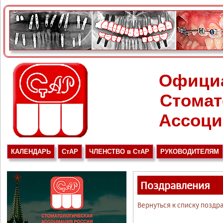
Офици
Стомат
Ассоци
КАЛЕНДАРЬ
СтАР
ЧЛЕНСТВО в СтАР
РУКОВОДИТЕЛЯМ
Поздравления
Вернуться к списку поздр