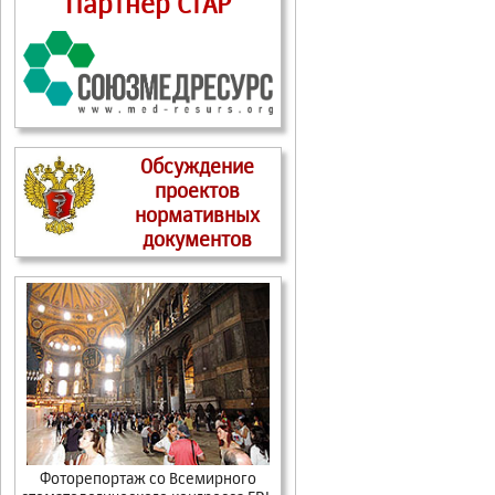
Партнер СтАР
Обсуждение
проектов
нормативных
документов
Фоторепортаж cо Всемирного