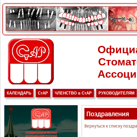
Офици
Стомат
Ассоци
КАЛЕНДАРЬ
СтАР
ЧЛЕНСТВО в СтАР
РУКОВОДИТЕЛЯМ
Поздравления
Вернуться к списку поздр