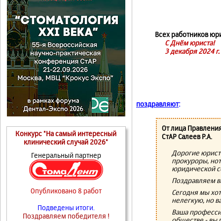
Всех работников юр
С Днём юриста!
3 декабря 2024 г.
поздравляют
:
От лица Правлени
Конкурс "На самый интересный
СтАР Салеев Р.А.
клинический случай 2026"
Дорогие юристы
Генеральный партнер
прокуроры, нот
юридической 
Поздравляем в
Опубликовано 8 работ
Сегодня мы хот
нелегкую, но в
Подведены итоги.
Ваша професси
Поздравляем победителя !
обществе - вы 