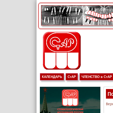
КАЛЕНДАРЬ
СтАР
ЧЛЕНСТВО в СтАР
П
Вер