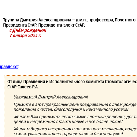
Трунина Дмитрия Александровича – д.м.н., профессора, Почетного
Президента СтАР, Президента-элект СтАР,
с Днём рождения!
7 января 2025 г.
дравляют
:
От лица Правления и Исполнительного комитета Стоматологиче
СтАР Салеев Р.А.
Уважаемый Дмитрий Александрович!
Примите в этот прекрасный день поздравления с днем рожде
пожелания счастья, благополучия и неизменного успеха!
Желаем Вам принимать легко самые сложные решения, дости
целей и непременно ставить новые и все более яркие!
Желаем бодрого настроения и позитивного мышления, подд
семьи, уважения коллег, процветания и благополучия!