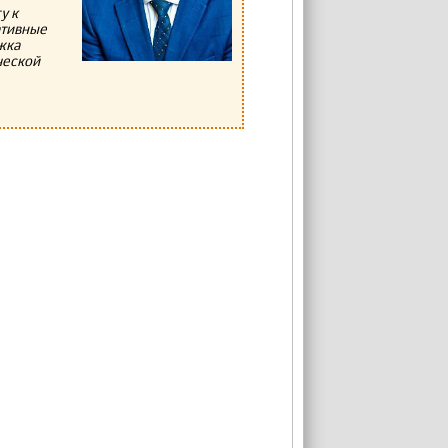
у к
ативные
жка
ческой