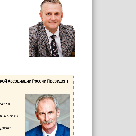
ской Ассоциации России Президент
ния и
гать всех
ержки