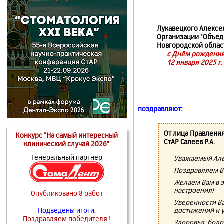
Лукавецкого Алексе
Организации "Объед
Новгородской облас
с Днём рождения
12 января 2025 г.
поздравляют
:
От лица Правлени
Конкурс "На самый интересный
СтАР Салеев Р.А.
клинический случай 2026"
Генеральный партнер
Уважаемый Але
Поздравляем В
Желаем Вам в э
настроения!
Опубликовано 8 работ
Уверенности Ва
достижений и у
Подведены итоги.
Поздравляем победителя !
Здоровья, бодр