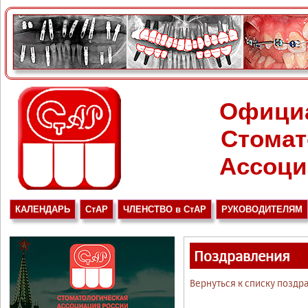
Офици
Стомат
Ассоци
КАЛЕНДАРЬ
СтАР
ЧЛЕНСТВО в СтАР
РУКОВОДИТЕЛЯМ
Поздравления
Вернуться к списку поздр