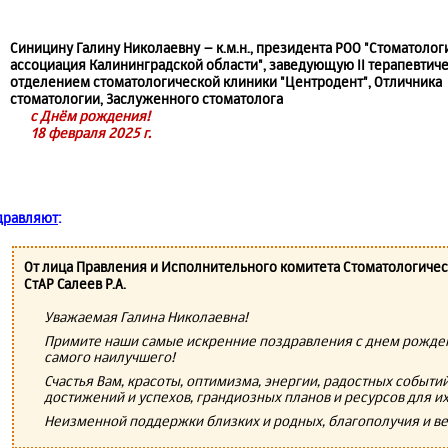
Синицину Галину Николаевну – к.м.н., президента РОО "Стоматолог
ассоциация Калининградской области", заведующую II терапевтич
отделением стоматологической клиники "Центродент", Отличника
стоматологии, Заслуженного стоматолога
с Днём рождения!
18 февраля 2025 г.
дравляют
:
От лица Правления и Исполнительного комитета Стоматологиче
СтАР Салеев Р.А.
Уважаемая Галина Николаевна!
Примите наши самые искренние поздравления с днем рожден
самого наилучшего!
Счастья Вам, красоты, оптимизма, энергии, радостных событ
достижений и успехов, грандиозных планов и ресурсов для и
Неизменной поддержки близких и родных, благополучия и ве