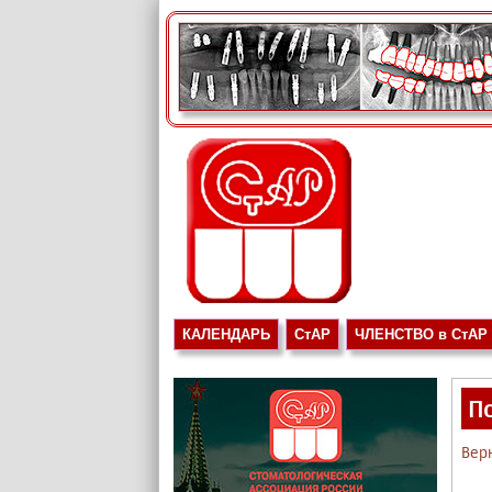
КАЛЕНДАРЬ
СтАР
ЧЛЕНСТВО в СтАР
П
Вер