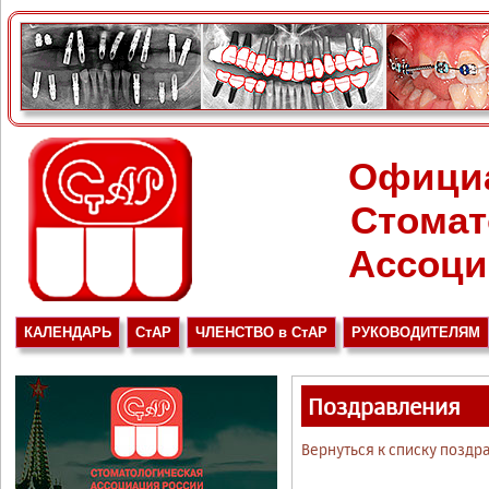
Офици
Стомат
Ассоци
КАЛЕНДАРЬ
СтАР
ЧЛЕНСТВО в СтАР
РУКОВОДИТЕЛЯМ
Поздравления
Вернуться к списку поздр