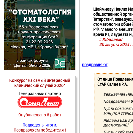
Шаймиеву Наилю Ильг
общественной орган
Татарстан", заведу
стоматологии общей
РФ, главного внешта
врача РТ, лауреата 
с Юбилеем!
20 августа 2025 г.
поздравляют
:
От лица Правлени
Конкурс "На самый интересный
СтАР Салеев Р.А.
клинический случай 2026"
Генеральный партнер
Уважаемая Наи
Поздравляем В
Пусть сбываютс
минутой станов
Опубликовано 8 работ
Желаем Вам яр
достижений!
Подведены итоги.
Поздравляем победителя !
Пусть любовью,