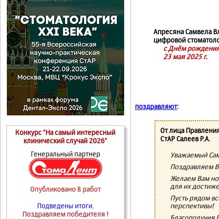
Апресяна Самвела Вл
цифровой стоматоло
с Днём рождения
23 мая 2025 г.
поздравляют
:
От лица Правлени
Конкурс "На самый интересный
СтАР Салеев Р.А.
клинический случай 2026"
Генеральный партнер
Уважаемый Сам
Поздравляем В
Желаем Вам но
для их достиж
Опубликовано 8 работ
Пусть рядом в
перспективы!
Подведены итоги.
Поздравляем победителя !
Благополучия В