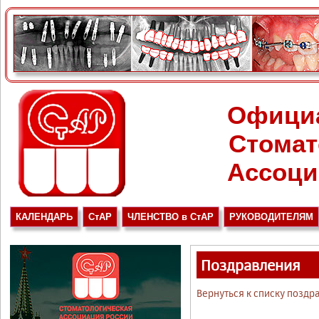
Офици
Стомат
Ассоци
КАЛЕНДАРЬ
СтАР
ЧЛЕНСТВО в СтАР
РУКОВОДИТЕЛЯМ
Поздравления
Вернуться к списку поздр