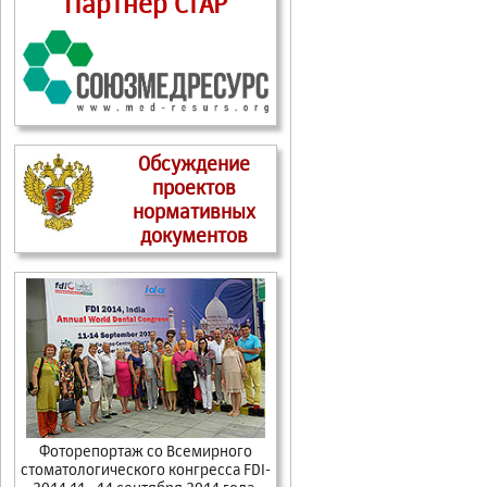
Партнер СтАР
Обсуждение
проектов
нормативных
документов
Фоторепортаж cо Всемирного
стоматологического конгресса FDI-