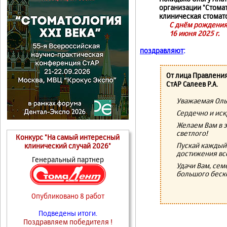
организации "Стомат
клиническая стомат
С днём рождения
16 июня 2025 г.
поздравляют
:
От лица Правлени
СтАР Салеев Р.А.
Уважаемая Оль
Сердечно и ис
Желаем Вам в э
светлого!
Конкурс "На самый интересный
Пускай каждый
клинический случай 2026"
достижения вс
Генеральный партнер
Удачи Вам, сем
большого беско
Опубликовано 8 работ
Подведены итоги.
Поздравляем победителя !