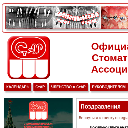
Офици
Стомат
Ассоци
КАЛЕНДАРЬ
СтАР
ЧЛЕНСТВО в СтАР
РУКОВОДИТЕЛЯМ
Поздравления
Вернуться к списку поздр
Покидько Ольгу Ана