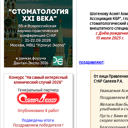
Шогенову Асият Ахм
Ассоциация КБР", гл
стоматологический ц
внештатного специа
с Днём рождения
15 июля 2025 г.
поздравляют
:
От лица Правлени
Конкурс "На самый интересный
СтАР Салеев Р.А.
клинический случай 2026"
Генеральный партнер
Уважаемая Аси
Поздравляем В
Желаем Вам быт
улыбчивой и сч
Опубликовано 8 работ
Пусть с Вами в
скорее воплотя
Подведены итоги.
Поздравляем победителя !
Благополучия В