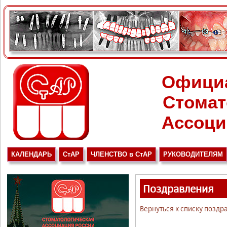
Офици
Стомат
Ассоци
КАЛЕНДАРЬ
СтАР
ЧЛЕНСТВО в СтАР
РУКОВОДИТЕЛЯМ
Поздравления
Вернуться к списку поздр