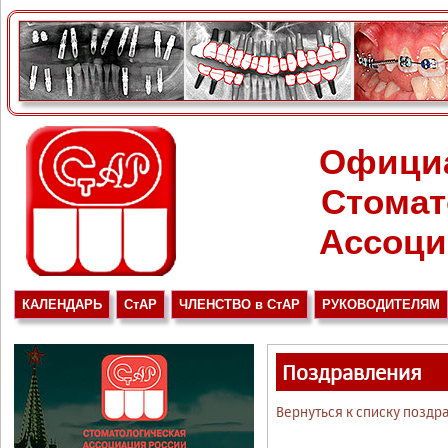
Офици
Стомат
Ассоци
КАЛЕНДАРЬ
СтАР
ЧЛЕНСТВО в СтАР
РУКОВОДИТЕЛЯМ
Поздравления
Вернуться к списку поздр