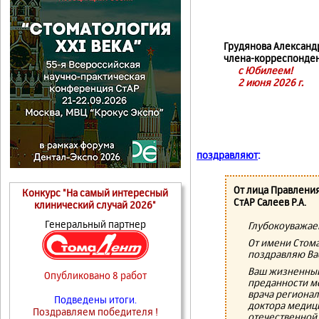
Грудянова Александр
члена-корреспонден
с Юбилеем!
2 июня 2026 г.
поздравляют
:
От лица Правлени
Конкурс "На самый интересный
СтАР Салеев Р.А.
клинический случай 2026"
Генеральный партнер
Глубокоуважае
От имени Стома
поздравляю Ва
Ваш жизненный
Опубликовано 8 работ
преданности ме
врача региона
Подведены итоги.
доктора медици
Поздравляем победителя !
отечественной 