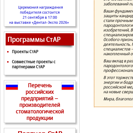
заболеваний п
Церемония награждения
Ваши фундамен
победителя состоится
защиты кандид
21 сентября в 17:00
стали прочным
на выставке «Дентал-Экспо 2026»
пародонтологи
изобретений, В
специализиров
Программы СтАР
Особого призн
деятельность.
специалистов —
Проекты СтАР
накопленный о
Ваш вклад в р
Совместные проекты с
пародонтолого
партнерами СтАР
профессиональ
В этот торжес
энергии и бодр
Перечень
российской ме
российских
на новые свер
предприятий –
Мира, благопол
производителей
стоматологической
продукции